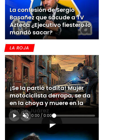
La confesión de Sergio
Basañez que sacude a TV
Azteca ¿Ejecutivo fiestero lo
mandó sacar?
LA ROJA
¡Se la partió todita! Mujer
motociclista derrapa, se da
en la choya y muere en la
Benito Juárez
0:00
/
0:00
[Publicidad]