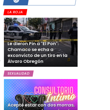
LA ROJA
Le dieron Pin a "El Pon":
Chamaco se echa a
exconvicto de un tiro en la
e
Álvaro Obregón
SEXUALIDAD
Acepté estar con dos morras,