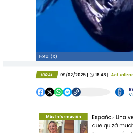
Foto: (X)
VIRAL
09/02/2025
|
16:48
|
Actualiza
R
Ve
España.­‑ Una v
Más Información
que quizá muc