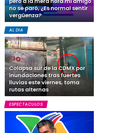
pero a la mera hora mi amigo
no se paró, ¿Es normal sentir
vergüenza?
AL DIA
Colapsa sur de la CDMX por
inundaciones tras fuertes
lluvias este viernes, toma
rutas alternas
ESPECTACULOS