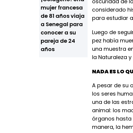
oscuridad de l
mujer francesa
considerado hi
de 81 años viaja
para estudiar a
a Senegal para
Luego de seguir
conocer a su
pez había muert
pareja de 24
una muestra en
años
la Naturaleza y
NADA ES LO Q
A pesar de su a
los seres huma
una de las est
animal: los ma
órganos hasta 
manera, la hem