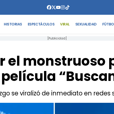
HISTORIAS
ESPECTÁCULOS
VIRAL
SEXUALIDAD
FÚTBO
[Publicidad]
r el monstruoso 
a película “Busc
azgo se viralizó de inmediato en redes 