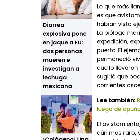
Lo que más ll
es que avistami
habían visto ej
Diarrea
La bióloga mari
explosiva pone
expedición, exp
en jaque a EU:
puerto. El eje
dos personas
permaneció viv
mueren e
que lo llevaron 
investigan a
sugirió que po
lechuga
corrientes asc
mexicana
Lee también:
R
luego de apuñal
El avistamiento
aún más raro, 
¡Colágeno! Una