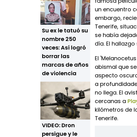
famosa películ
un encuentro c
embargo, recie
Tenerife, situa
Su ex le tatuó su
se había dejad
nombre 250
día. El hallazgo
veces: Así logró
borrar las
El 'Melanocetu
marcas de años
abismal que se
de violencia
aspecto oscuro
a profundidades
no llega. El av
cercanas a
Pl
kilómetros de 
Tenerife.
VIDEO: Dron
persigue y le