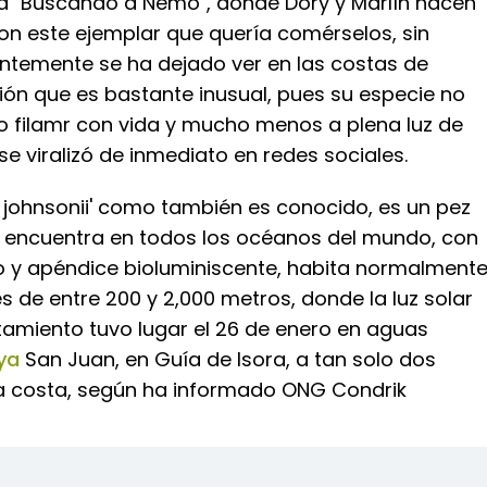
a "Buscando a Nemo", donde Dory y Marlín hacen
on este ejemplar que quería comérselos, sin
ntemente se ha dejado ver en las costas de
ción que es bastante inusual, pues su especie no
o filamr con vida y mucho menos a plena luz de
 se viralizó de inmediato en redes sociales.
s johnsonii' como también es conocido, es un pez
 encuentra en todos los océanos del mundo, con
 y apéndice bioluminiscente, habita normalment
 de entre 200 y 2,000 metros, donde la luz solar
istamiento tuvo lugar el 26 de enero en aguas
aya
San Juan, en Guía de Isora, a tan solo dos
la costa, según ha informado ONG Condrik