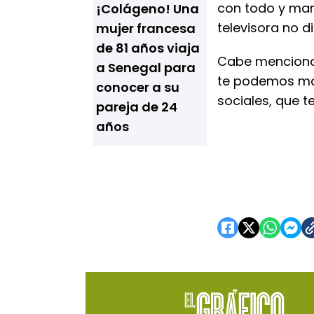
con todo y marc
¡Colágeno! Una
televisora no d
mujer francesa
de 81 años viaja
Cabe mencionar
a Senegal para
te podemos mos
conocer a su
sociales, que t
pareja de 24
años