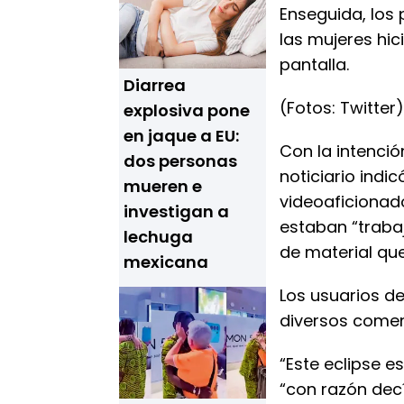
Enseguida, los 
las mujeres hic
pantalla.
Diarrea
(Fotos: Twitter)
explosiva pone
en jaque a EU:
Con la intenció
dos personas
noticiario indi
mueren e
videoaficionado
investigan a
estaban “traba
lechuga
de material que
mexicana
Los usuarios de
diversos comen
“Este eclipse es
“con razón decí