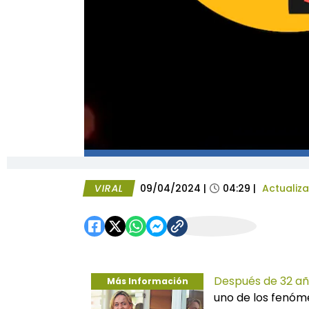
VIRAL
09/04/2024
|
04:29
|
Actualiz
Después de 32 añ
Más Información
uno de los fenóme