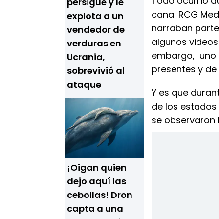
Todo ocurrió du
persigue y le
canal RCG Media
explota a un
narraban parte
vendedor de
algunos videos 
verduras en
embargo, uno d
Ucrania,
presentes y de 
sobrevivió al
ataque
Y es que duran
de los estados 
se observaron 
¡Oigan quien
dejo aquí las
cebollas! Dron
capta a una