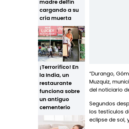
madre delfín
cargando a su
cría muerta
¡Terrorífico! En
“Durango, Góme
la India, un
Muzquiz, munici
restaurante
del noticiario 
funciona sobre
un antiguo
Segundos despu
cementerio
los testículos 
eclipse de sol,