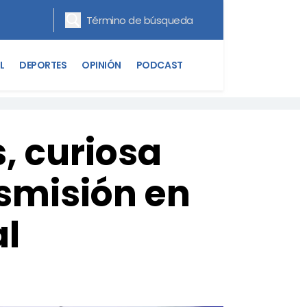
L
DEPORTES
OPINIÓN
PODCAST
s, curiosa
smisión en
al