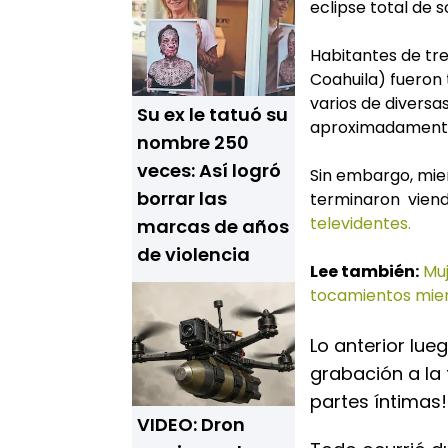
eclipse total de s
Habitantes de tr
Coahuila) fueron 
varios de diversas
Su ex le tatuó su
aproximadamente l
nombre 250
veces: Así logró
Sin embargo, mie
borrar las
terminaron viendo
televidentes.
marcas de años
de violencia
Lee también:
Muj
tocamientos mien
Lo anterior lu
grabación a la 
partes íntimas!
VIDEO: Dron