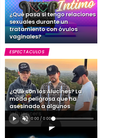
¿Qué pasa si tengo relaciones
sexuales durante un
tratamiento con óvulos
vaginales?
ESPECTACULOS
¿Qué son los Alucines? La
moda peligrosa que ha
asesinado a algunos
influencers
0:00
/
0:00
[Publicidad]