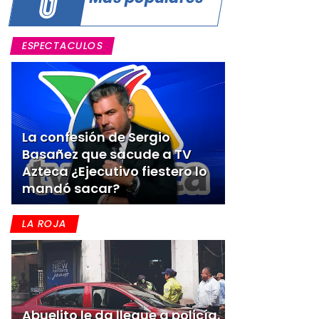
ESPECTACULOS
La confesión de Sergio
Basañez que sacude a TV
Azteca ¿Ejecutivo fiestero lo
mandó sacar?
LA ROJA
Abuelito le da llegue a policía,