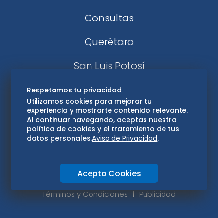
Consultas
Querétaro
San Luis Potosí
Edomex
Respetamos tu privacidad
Utilizamos cookies para mejorar tu
experiencia y mostrarte contenido relevante.
Consultas
Al continuar navegando, aceptas nuestra
política de cookies y el tratamiento de tus
Hidalgo
datos personales.
Aviso de Privacidad
.
Oaxaca
Acepto Cookies
Aviso de privacidad
Directorio
Términos y Condiciones
Publicidad