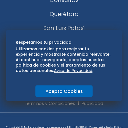
Consultas
Querétaro
San Luis Potosí
Edomex
Respetamos tu privacidad
Utilizamos cookies para mejorar tu
experiencia y mostrarte contenido relevante.
Consultas
Al continuar navegando, aceptas nuestra
política de cookies y el tratamiento de tus
Hidalgo
datos personales.
Aviso de Privacidad
.
Oaxaca
Acepto Cookies
Aviso de privacidad
Directorio
Términos y Condiciones
Publicidad
Copyright © Todos los derechos reservados | EL UNIVERSAL, Compañía Periodística