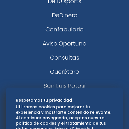
De 10 sports
DeDinero
Confabulario
Aviso Oportuno
Consultas
Querétaro
San Luis Potosí
Edomex
Respetamos tu privacidad
Utilizamos cookies para mejorar tu
experiencia y mostrarte contenido relevante.
Consultas
Al continuar navegando, aceptas nuestra
política de cookies y el tratamiento de tus
Hidalgo
datos personales.
Aviso de Privacidad
.