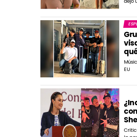
dejó 
ESP
Gru
vis
qu
Músic
EU
GIL
¿In
con
Sh
Criti