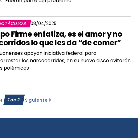
z: “Fueron parte del problema"
ECTÁCULOS
08/04/2025
po Firme enfatiza, es el amor y no
 corridos lo que les da “de comer”
ijuanenses apoyan iniciativa federal para
arrestar los narcocorridos; en su nuevo disco evitarán
s polémicos
or
1
de
2
Siguiente