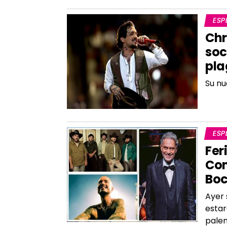
ESP
Chr
soc
pla
Su nu
ESP
Fer
Con
Boc
Ayer 
estar
palen