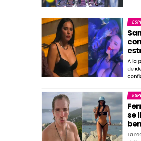
ESP
San
con
est
A la 
de id
confi
ESP
Fer
se 
ben
La re