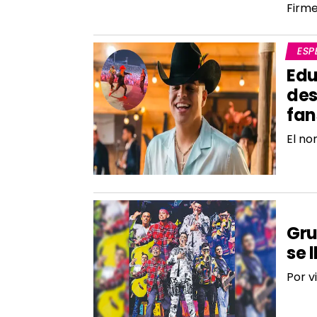
Firm
ESP
Edu
des
fan
El no
GIL
Gru
se 
Por v