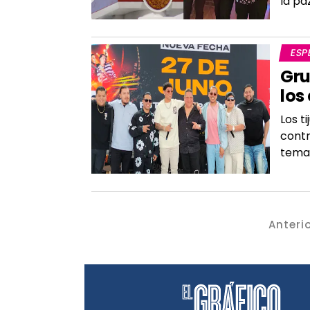
la pa
ESP
Gru
los
Los t
contr
tema
Anteri