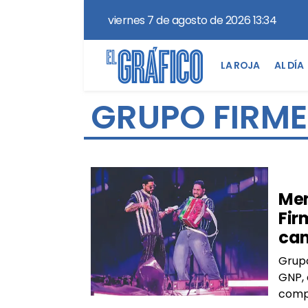
viernes 7 de agosto de 2026 13:34
LA ROJA
AL DÍA
GRUPO FIRME
GIL
Men
Fir
cam
Grupo
GNP, 
comp