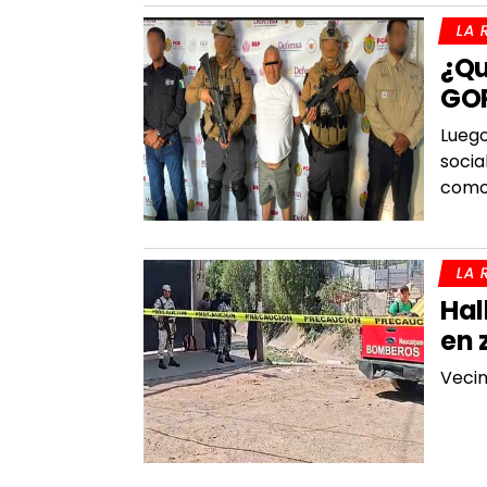
LA 
¿Qu
GOP
Luego
socia
como 
LA 
Hal
en 
Vecin