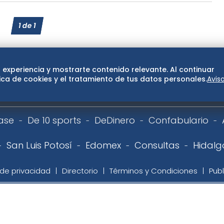
1
de
1
 experiencia y mostrarte contenido relevante. Al continuar
ca de cookies y el tratamiento de tus datos personales.
Avis
ase
De 10 sports
DeDinero
Confabulario
San Luis Potosí
Edomex
Consultas
Hidalg
 de privacidad
Directorio
Términos y Condiciones
Publ
 | EL UNIVERSAL, Compañía Periodística Nacional. De no exist