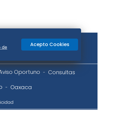
Acepto Cookies
o de
Aviso Oportuno
Consultas
o
Oaxaca
icidad
ir previa autorización, queda expresamente