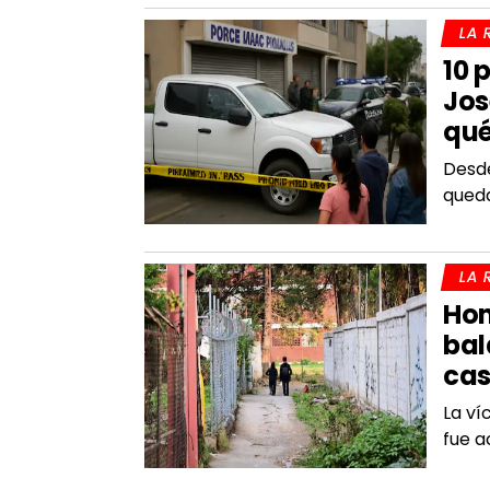
LA 
10 
Jos
qué
Desde
queda
LA 
Hom
bal
cas
La ví
fue a