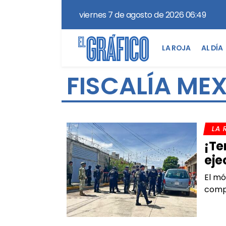
viernes 7 de agosto de 2026 06:49
LA ROJA
AL DÍA
FISCALÍA ME
LA 
¡Te
eje
El mó
compu