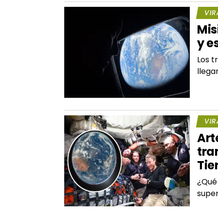
VIR
Mis
y e
Los t
llega
VIR
Art
tra
Tie
¿Qué 
super