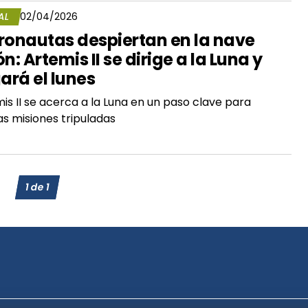
AL
02/04/2026
ronautas despiertan en la nave
ón: Artemis II se dirige a la Luna y
gará el lunes
is II se acerca a la Luna en un paso clave para
as misiones tripuladas
1
de
1