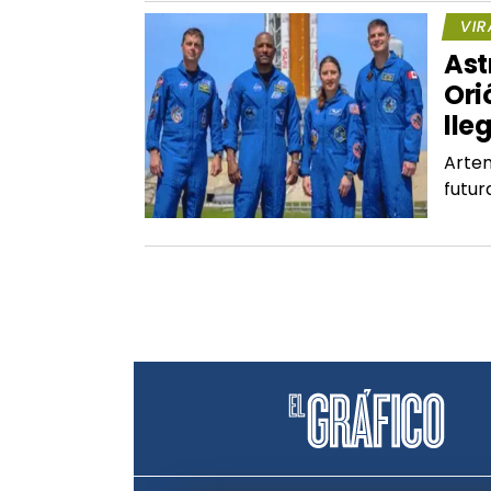
VIR
Ast
Ori
lle
Artem
futur