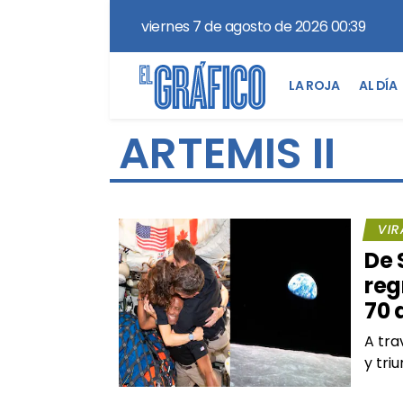
viernes 7 de agosto de 2026 00:39
LA ROJA
AL DÍA
ARTEMIS II
VIR
De 
reg
70 
A tra
y tri