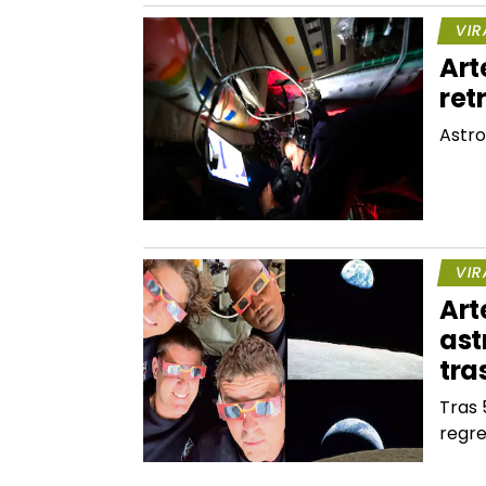
VIR
Art
ret
Astro
VIR
Art
ast
tra
Tras 
regre