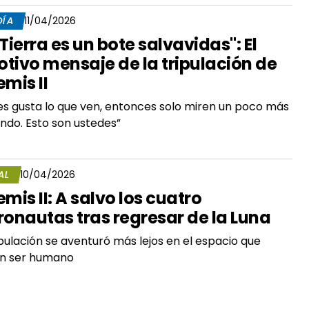
DÍA
11/04/2026
 Tierra es un bote salvavidas": El
tivo mensaje de la tripulación de
emis II
 les gusta lo que ven, entonces solo miren un poco más
ndo. Esto son ustedes”
AL
10/04/2026
emis II: A salvo los cuatro
ronautas tras regresar de la Luna
ipulación se aventuró más lejos en el espacio que
ún ser humano