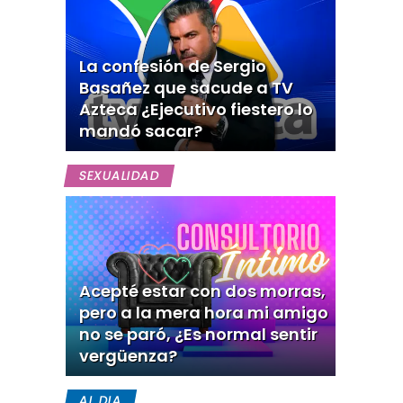
La confesión de Sergio
Basañez que sacude a TV
Azteca ¿Ejecutivo fiestero lo
mandó sacar?
SEXUALIDAD
Acepté estar con dos morras,
pero a la mera hora mi amigo
no se paró, ¿Es normal sentir
vergüenza?
AL DIA