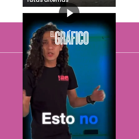
El Universal
Vive USA
Clase
De 10 sports
DeDinero