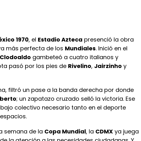
xico 1970
, el
Estadio Azteca
presenció la obra
iva más perfecta de los
Mundiales
. Inició en el
Clodoaldo
gambeteó a cuatro italianos y
ota pasó por los pies de
Rivelino
,
Jairzinho
y
ma, filtró un pase a la banda derecha por donde
lberto
; un zapatazo cruzado selló la victoria. Ese
trabajo colectivo necesario tanto en el deporte
espacios.
a semana de la
Copa Mundial
, la
CDMX
ya juega
l de la atención a las necesidades ciudadanas. Y