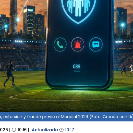
, extorsión y fraude previo al Mundial 2026 (Foto: Creada con IA
2026
|
10:16
|
Actualizada
10:17