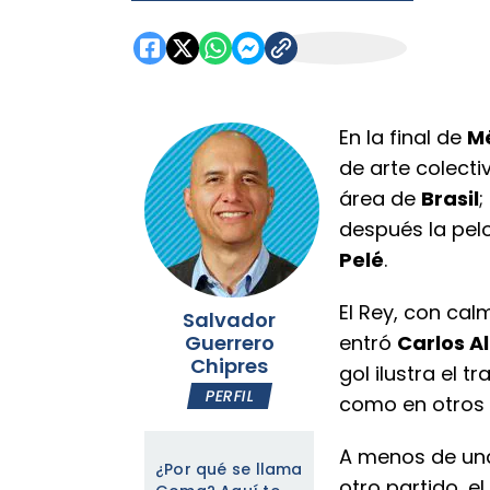
En la final de
Mé
de arte colect
área de
Brasil
;
después la pel
Pelé
.
El Rey, con cal
Salvador
Guerrero
entró
Carlos A
Chipres
gol ilustra el 
PERFIL
como en otros 
A menos de un
¿Por qué se llama
otro partido, e