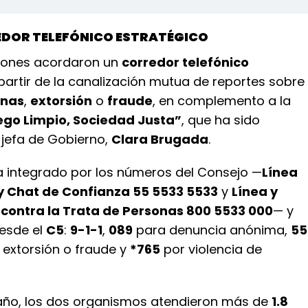
DOR TELEFÓNICO ESTRATÉGICO
iones acordaron un
corredor telefónico
partir de la canalización mutua de reportes sobre
onas
,
extorsión
o
fraude
, en complemento a la
ego Limpio, Sociedad Justa”
, que ha sido
a jefa de Gobierno,
Clara Brugada
.
a integrado por los números del Consejo —
Línea
y Chat de Confianza 55 5533 5533
y
Línea y
 contra la Trata de Personas 800 5533 000
— y
esde el
C5
:
9-1-1
,
089
para denuncia anónima,
55
 extorsión o fraude y
*765
por violencia de
 año, los dos organismos atendieron más de
1.8