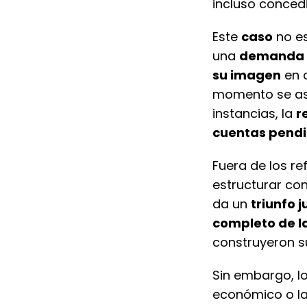
incluso conced
Este
caso
no es
una
demanda
su imagen
en 
momento se as
instancias, la
r
cuentas pendi
Fuera de los re
estructurar co
da un
triunfo 
completo de la
construyeron su
Sin embargo, l
económico o l