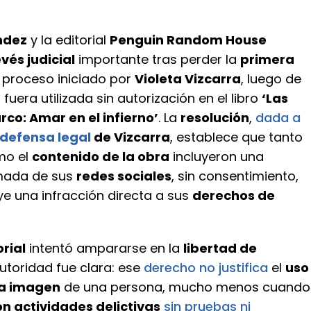
ndez
y la editorial
Penguin Random House
vés judicial
importante tras perder la
primera
 proceso iniciado por
Violeta Vizcarra
, luego de
n
fuera utilizada sin autorización en el libro
‘Las
rco: Amar en el infierno’
. La
resolución
,
dada a
defensa legal
de Vizcarra
, establece que tanto
o el
contenido de la obra
incluyeron una
ada de sus
redes sociales
, sin consentimiento,
ye una infracción directa a sus
derechos de
orial
intentó ampararse en la
libertad de
 autoridad fue clara: ese
derecho no justifica
el
uso
la imagen
de una persona, mucho menos cuando
on actividades delictivas
sin pruebas ni