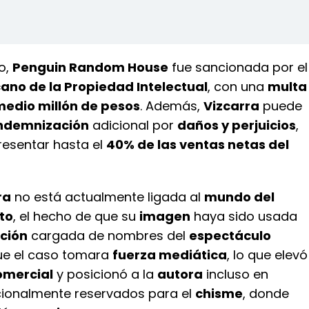
o,
Penguin Random House
fue sancionada por el
cano de la Propiedad Intelectual
, con una
multa
medio millón de pesos
. Además,
Vizcarra
puede
ndemnización
adicional por
daños y perjuicios
,
resentar hasta el
40% de las ventas netas del
ra
no está actualmente ligada al
mundo del
to
, el hecho de que su
imagen
haya sido usada
ción
cargada de nombres del
espectáculo
ue el caso tomara
fuerza mediática
, lo que elevó
omercial
y posicionó a la
autora
incluso en
cionalmente reservados para el
chisme
, donde