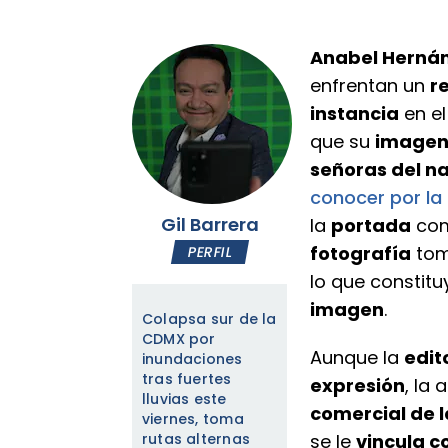
Anabel Herná
enfrentan un
re
instancia
en el
que su
image
señoras del na
conocer por la
Gil Barrera
la
portada
com
fotografía
tom
PERFIL
lo que constitu
imagen
.
Colapsa sur de la
CDMX por
Aunque la
edit
inundaciones
tras fuertes
expresión
, la
lluvias este
comercial de 
viernes, toma
rutas alternas
se le
vincula c