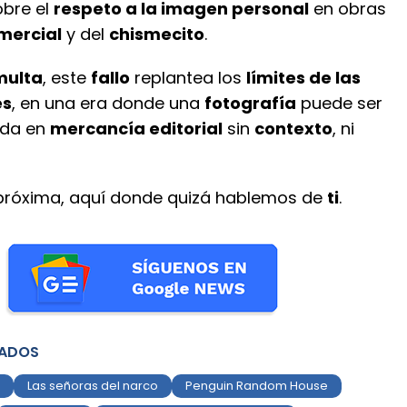
obre el
respeto a la imagen personal
en obras
mercial
y del
chismecito
.
multa
, este
fallo
replantea los
límites de las
es
, en una era donde una
fotografía
puede ser
ida en
mercancía editorial
sin
contexto
, ni
próxima, aquí donde quizá hablemos de
ti
.
NADOS
Las señoras del narco
Penguin Random House