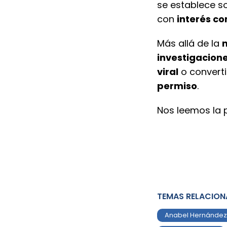
se establece s
con
interés co
Más allá de la
investigacion
viral
o convert
permiso
.
Nos leemos la 
TEMAS RELACIO
Anabel Hernández