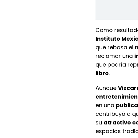
Como resultad
Instituto Mexi
que rebasa el
reclamar una
i
que podría rep
libro
.
Aunque
Vizcar
entretenimien
en una
publica
contribuyó a q
su
atractivo c
espacios tradi