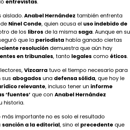
ió
entrevistas
.
 aislado.
Anabel Hernández
también enfrenta
de
Ninel Conde
, quien acusa el
uso indebido de
otro de los
libros
de la misma
saga
. Aunque en su
eguró que la
periodista
había ganado ciertas
eciente resolución
demuestra que aún hay
entes en tribunales
, tanto
legales
como
éticos
.
flectores,
Vizcarra
tuvo el tiempo necesario para
n sus
abogados
una
defensa sólida
, que hoy le
jurídico relevante
, incluso tener un
informe
s ‘fuentes’
que con
Anabel Hernández
 historia.
o más importante no es solo el resultado
a
sanción a la editorial
, sino el
precedente
que