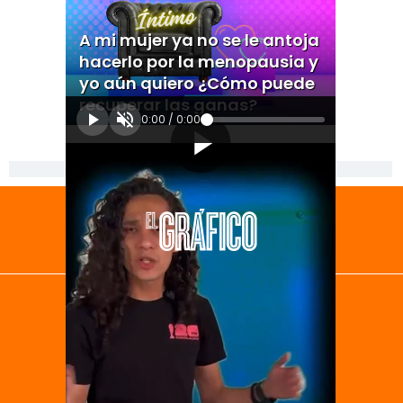
A mi mujer ya no se le antoja
hacerlo por la menopausia y
yo aún quiero ¿Cómo puede
recuperar las ganas?
0:00
/
0:00
[Publicidad]
El Universal
Vive USA
Clase