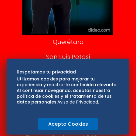
Aviso Oportuno
Consultas
Querétaro
San Luis Potosí
Edomex
Respetamos tu privacidad
Utilizamos cookies para mejorar tu
experiencia y mostrarte contenido relevante.
Consultas
Al continuar navegando, aceptas nuestra
política de cookies y el tratamiento de tus
Hidalgo
datos personales.
Aviso de Privacidad
.
Oaxaca
Acepto Cookies
Aviso de privacidad
Directorio