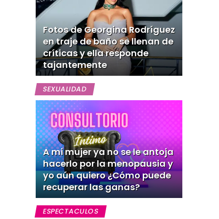
Fotos de Georgina Rodríguez
en traje de baño se llenan de
críticas y ella responde
tajantemente
SEXUALIDAD
A mi mujer ya no se le antoja
hacerlo por la menopausia y
yo aún quiero ¿Cómo puede
recuperar las ganas?
ESPECTACULOS