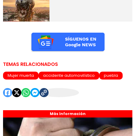
TEMAS RELACIONADOS
Mujer muerta
accidente automovilístico
puebla
Más Información