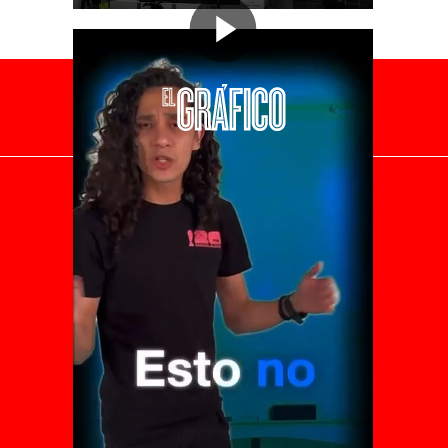
El Universal
Vive USA
Clase
De 10 sports
DeDinero
Confabulario