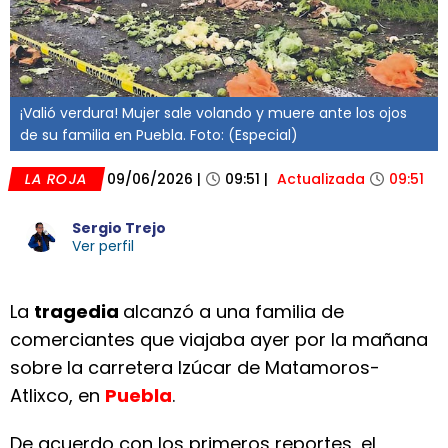
¡Valió verdura! Mujer sale volando y muere ante los ojos
de su familia en Puebla. Foto: (Especial)
LA ROJA
09/06/2026
|
09:51
|
Actualizada
09:51
Sergio Trejo
Ver perfil
La
tragedia
alcanzó a una familia de
comerciantes que viajaba ayer por la mañana
sobre la carretera Izúcar de Matamoros-
Atlixco, en
Puebla
.
De acuerdo con los primeros reportes, el