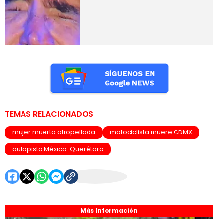
TEMAS RELACIONADOS
mujer muerta atropellada
motociclista muere CDMX
autopista México-Querétaro
Más Información