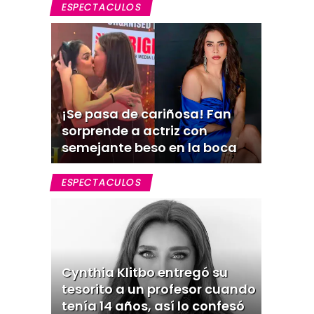
ESPECTACULOS
¡Se pasa de cariñosa! Fan
sorprende a actriz con
semejante beso en la boca
ESPECTACULOS
Cynthia Klitbo entregó su
tesorito a un profesor cuando
tenía 14 años, así lo confesó