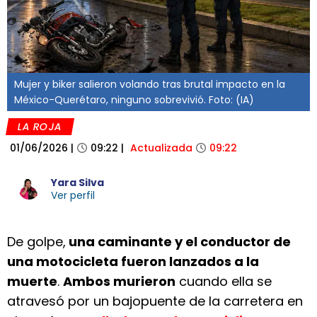
Mujer y biker salieron volando tras brutal impacto en la
México-Querétaro, ninguno sobrevivió. Foto: (IA)
LA ROJA
01/06/2026
|
09:22
|
Actualizada
09:22
Yara Silva
Ver perfil
De golpe,
una caminante y el conductor de
una motocicleta fueron lanzados a la
muerte
.
Ambos murieron
cuando ella se
atravesó por un bajopuente de la carretera en