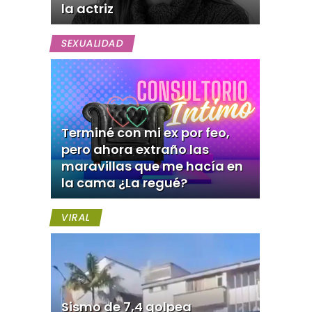
la actriz
SEXUALIDAD
Terminé con mi ex por feo,
pero ahora extraño las
maravillas que me hacía en
la cama ¿La regué?
VIRAL
Sismo de 7,4 golpea