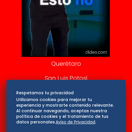
DeDinero
Confabulario
Aviso Oportuno
Consultas
Querétaro
San Luis Potosí
Edomex
Respetamos tu privacidad
Utilizamos cookies para mejorar tu
experiencia y mostrarte contenido relevante.
Consultas
Al continuar navegando, aceptas nuestra
política de cookies y el tratamiento de tus
Hidalgo
datos personales.
Aviso de Privacidad
.