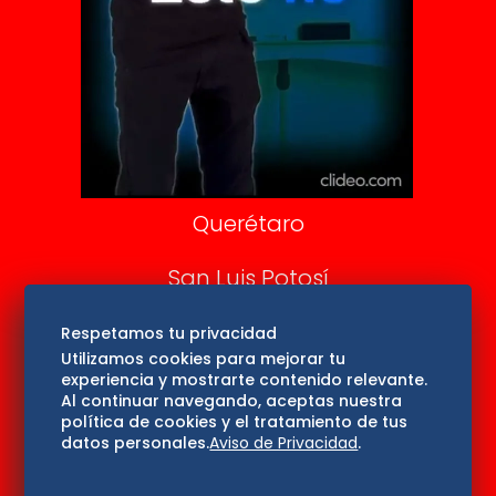
DeDinero
Confabulario
Aviso Oportuno
Consultas
Querétaro
San Luis Potosí
Edomex
Respetamos tu privacidad
Utilizamos cookies para mejorar tu
experiencia y mostrarte contenido relevante.
Consultas
Al continuar navegando, aceptas nuestra
política de cookies y el tratamiento de tus
Hidalgo
datos personales.
Aviso de Privacidad
.
Oaxaca