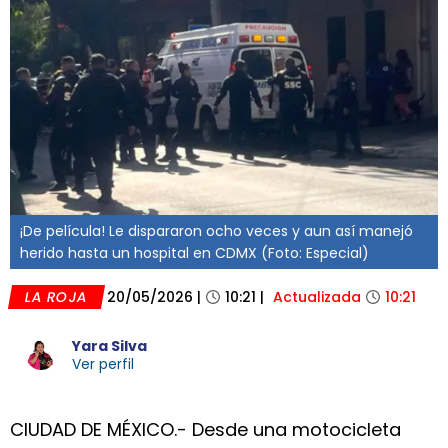
¡De película! Le dispararon ocho veces y aun así manejó
herido hasta un hospital en CDMX (Foto: Especial)
LA ROJA
20/05/2026
|
10:21
|
Actualizada
10:21
Yara Silva
Ver perfil
CIUDAD DE MÉXICO.- Desde una motocicleta