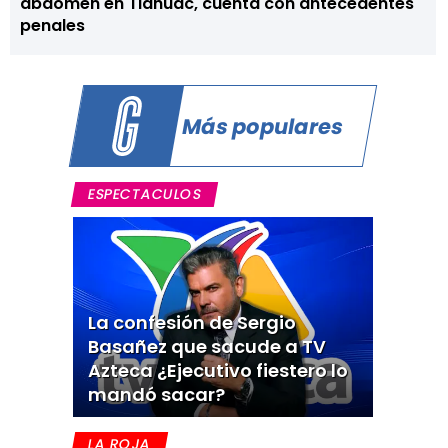
abdomen en Tláhuac, cuenta con antecedentes
penales
Más populares
ESPECTACULOS
La confesión de Sergio
Basañez que sacude a TV
Azteca ¿Ejecutivo fiestero lo
mandó sacar?
LA ROJA