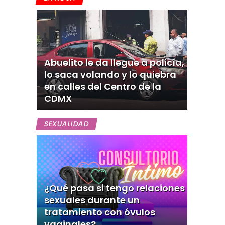
Abuelito le da llegue a policía,
lo saca volando y lo quiebra
en calles del Centro de la
CDMX
SEXUALIDAD
¿Qué pasa si tengo relaciones
sexuales durante un
tratamiento con óvulos
vaginales?