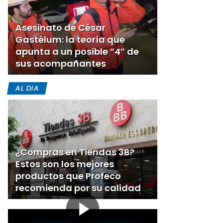
Asesinato de César
Gastélum: la teoría que
apunta a un posible “4” de
sus acompañantes
AL DIA
¿Compras en Tiendas 3B?
Estos son los mejores
productos que Profeco
recomienda por su calidad