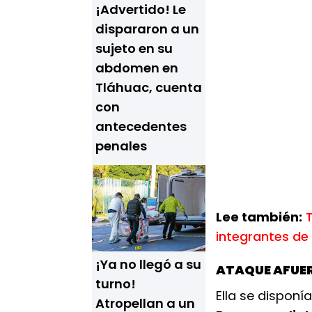
¡Advertido! Le
dispararon a un
sujeto en su
abdomen en
Tláhuac, cuenta
con
antecedentes
penales
Lee también:
T
integrantes de 
¡Ya no llegó a su
ATAQUE AFUER
turno!
Ella se disponí
Atropellan a un