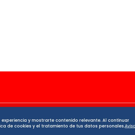
ase
De 10 sports
DeDinero
Confabulario
 experiencia y mostrarte contenido relevante. Al continuar
San Luis Potosí
Edomex
Consultas
Hidalg
ca de cookies y el tratamiento de tus datos personales.
Avis