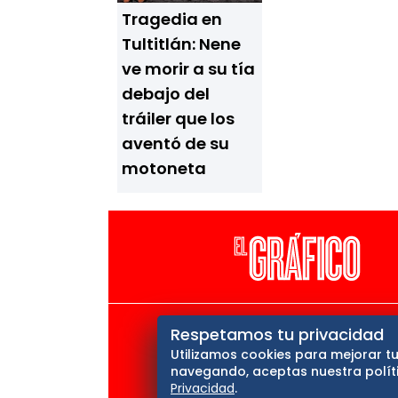
Tragedia en
Tultitlán: Nene
ve morir a su tía
debajo del
tráiler que los
aventó de su
motoneta
El Universal
Vive USA
Cl
Respetamos tu privacidad
Utilizamos cookies para mejorar tu
Querétaro
navegando, aceptas nuestra políti
Privacidad
.