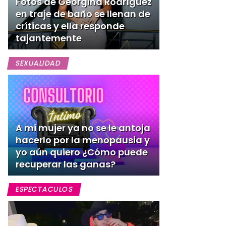
Fotos de Georgina Rodríguez
en traje de baño se llenan de
críticas y ella responde
tajantemente
SEXUALIDAD
A mi mujer ya no se le antoja
hacerlo por la menopausia y
yo aún quiero ¿Cómo puede
recuperar las ganas?
ESPECTACULOS