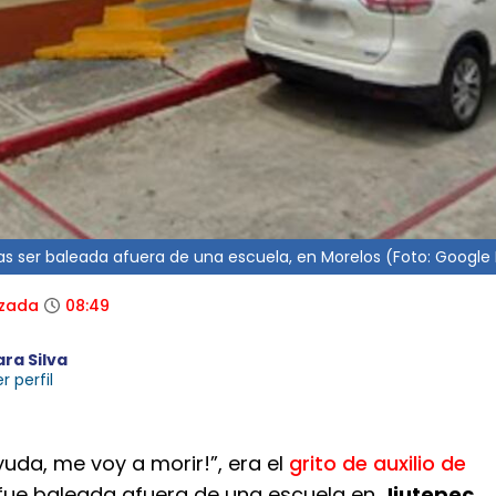
tras ser baleada afuera de una escuela, en Morelos (Foto: Googl
izada
08:49
ara Silva
r perfil
Ayuda, me voy a morir!”, era el
grito de auxilio de
fue baleada afuera de una escuela en
Jiutepec,