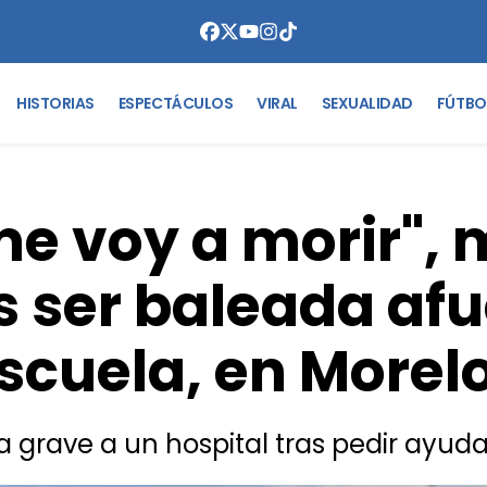
HISTORIAS
ESPECTÁCULOS
VIRAL
SEXUALIDAD
FÚTBO
e voy a morir", 
as ser baleada af
scuela, en Morel
 grave a un hospital tras pedir ayuda 