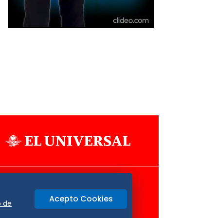
Aviso Oportuno
Consultas
Acepto Cookies
o
Oaxaca
o de