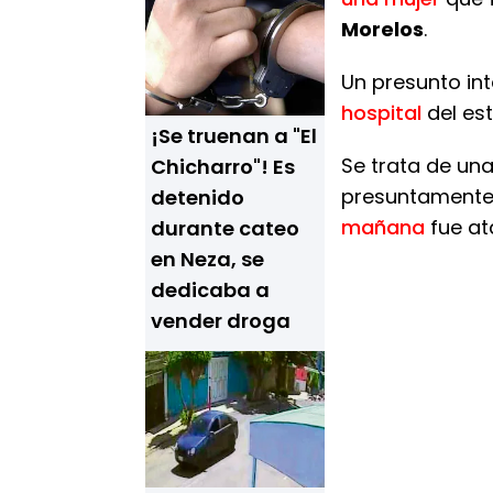
Morelos
.
Un presunto in
hospital
del es
¡Se truenan a "El
Se trata de un
Chicharro"! Es
presuntamente 
detenido
mañana
fue at
durante cateo
en Neza, se
dedicaba a
vender droga