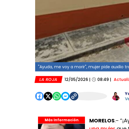
"Ayuda, me voy a morir", mujer pide auxilio 
LA ROJA
12/05/2026
|
08:49
|
Actual
Y
Ve
MORELOS
.– “¡
Más Información
una mujer
que 