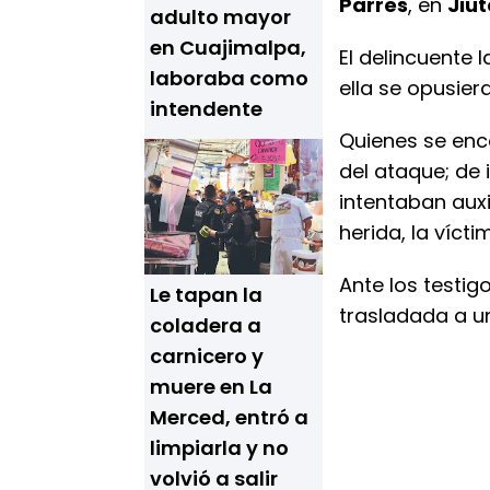
Parres
, en
Jiu
adulto mayor
en Cuajimalpa,
El delincuente 
laboraba como
ella se opusier
intendente
Quienes se enco
del ataque; de
intentaban auxi
herida, la víct
Ante los testig
Le tapan la
trasladada a u
coladera a
carnicero y
muere en La
Merced, entró a
limpiarla y no
volvió a salir