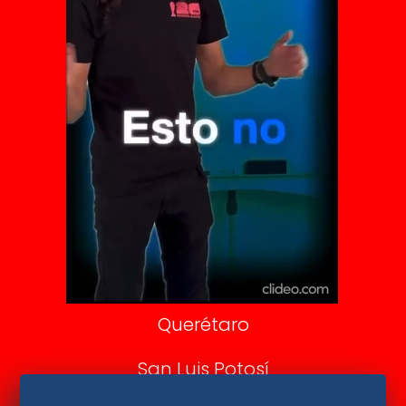
Vive USA
Clase
De 10 sports
DeDinero
Confabulario
Aviso Oportuno
Consultas
Querétaro
San Luis Potosí