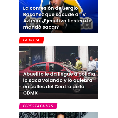
La confesión de Sergio
Basañez que sacude a TV
Azteca ¿Ejecutivo fiestero lo
mandó sacar?
LA ROJA
Abuelito le da llegue a policía,
lo saca volando y lo quiebra
en calles del Centro de la
CDMX
ESPECTACULOS