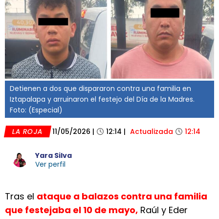
Detienen a dos que dispararon contra una familia en
Iztapalapa y arruinaron el festejo del Día de la Madres.
Foto: (Especial)
LA ROJA
11/05/2026
|
12:14
|
Actualizada
12:14
Yara Silva
Ver perfil
Tras el
ataque a balazos contra una familia
que festejaba el 10 de mayo,
Raúl y Eder