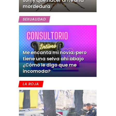
son y qué hacer ante una
mordedura
SEXUALIDAD
Me encanta mi novia, pero
tiene una selva ahí abajo
¿Cómo le digo que me
incomoda?
LA ROJA