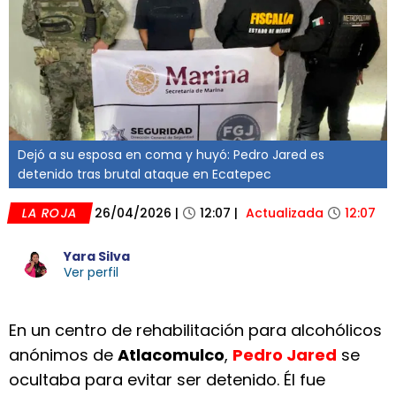
Dejó a su esposa en coma y huyó: Pedro Jared es
detenido tras brutal ataque en Ecatepec
LA ROJA
26/04/2026
|
12:07
|
Actualizada
12:07
Yara Silva
Ver perfil
En un centro de rehabilitación para alcohólicos
anónimos de
Atlacomulco
,
Pedro Jared
se
ocultaba para evitar ser detenido. Él fue