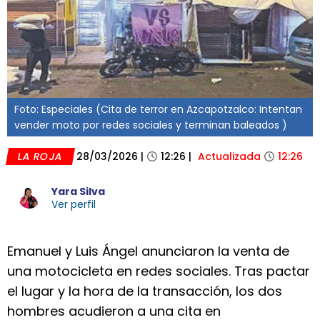
Foto: Especiales (Cita de terror en Azcapotzalco: Intentan
vender moto por redes sociales y terminan baleados )
LA ROJA
28/03/2026
|
12:26
|
Actualizada
12:26
Yara Silva
Ver perfil
Emanuel y Luis Ángel anunciaron la venta de
una motocicleta en redes sociales. Tras pactar
el lugar y la hora de la transacción, los dos
hombres acudieron a una cita en