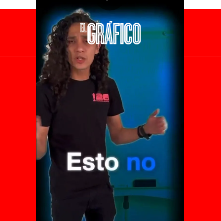
El Universal
Vive USA
Clase
De 10 sports
DeDinero
Confabulario
Aviso Oportuno