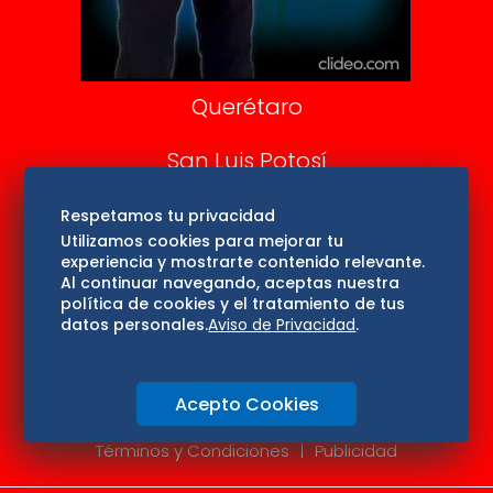
Consultas
Querétaro
San Luis Potosí
Edomex
Respetamos tu privacidad
Utilizamos cookies para mejorar tu
experiencia y mostrarte contenido relevante.
Consultas
Al continuar navegando, aceptas nuestra
política de cookies y el tratamiento de tus
Hidalgo
datos personales.
Aviso de Privacidad
.
Oaxaca
Acepto Cookies
Aviso de privacidad
Directorio
Términos y Condiciones
Publicidad