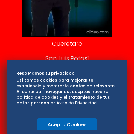
Aviso Oportuno
Consultas
Querétaro
San Luis Potosí
Edomex
Respetamos tu privacidad
Utilizamos cookies para mejorar tu
experiencia y mostrarte contenido relevante.
Consultas
Al continuar navegando, aceptas nuestra
política de cookies y el tratamiento de tus
Hidalgo
datos personales.
Aviso de Privacidad
.
Oaxaca
Acepto Cookies
Aviso de privacidad
Directorio