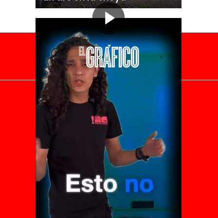
El Universal
Vive USA
Clase
De 10 sports
DeDinero
Confabulario