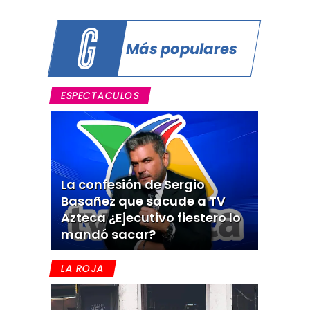
Más populares
ESPECTACULOS
La confesión de Sergio
Basañez que sacude a TV
Azteca ¿Ejecutivo fiestero lo
mandó sacar?
LA ROJA