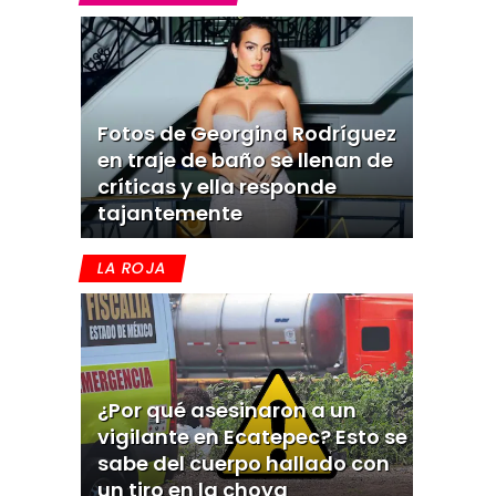
Fotos de Georgina Rodríguez
en traje de baño se llenan de
críticas y ella responde
tajantemente
LA ROJA
¿Por qué asesinaron a un
vigilante en Ecatepec? Esto se
sabe del cuerpo hallado con
un tiro en la choya