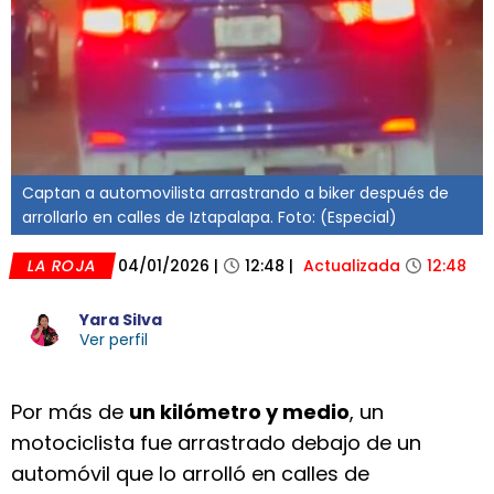
Captan a automovilista arrastrando a biker después de
arrollarlo en calles de Iztapalapa. Foto: (Especial)
LA ROJA
04/01/2026
|
12:48
|
Actualizada
12:48
Yara Silva
Ver perfil
Por más de
un kilómetro y medio
, un
motociclista fue arrastrado debajo de un
automóvil que lo arrolló en calles de