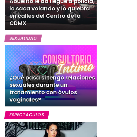
Abuelito le da llegue a policía,
lo saca volando y lo quiebra
en calles del Centro de la
CDMX
SEXUALIDAD
¿Qué pasa si tengo relaciones
sexuales durante un
tratamiento con óvulos
vaginales?
ESPECTACULOS