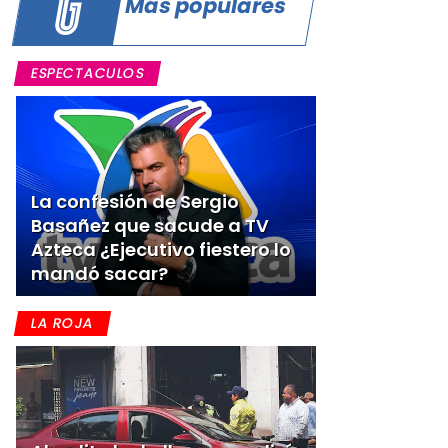
Más populares
ESPECTACULOS
La confesión de Sergio
Basañez que sacude a TV
Azteca ¿Ejecutivo fiestero lo
mandó sacar?
LA ROJA