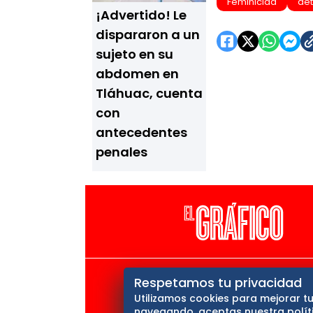
Feminicida
de
¡Advertido! Le
dispararon a un
sujeto en su
abdomen en
Tláhuac, cuenta
con
antecedentes
penales
El Universal
Vive USA
Cl
Respetamos tu privacidad
Utilizamos cookies para mejorar tu
Querétaro
navegando, aceptas nuestra políti