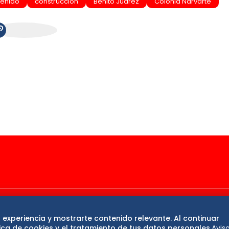
tenido
construccion
Benito Juarez
Colonia Narvarte
ase
De 10 sports
DeDinero
Confabulario
 experiencia y mostrarte contenido relevante. Al continuar
San Luis Potosí
Edomex
Consultas
Hidalg
ca de cookies y el tratamiento de tus datos personales.
Avis