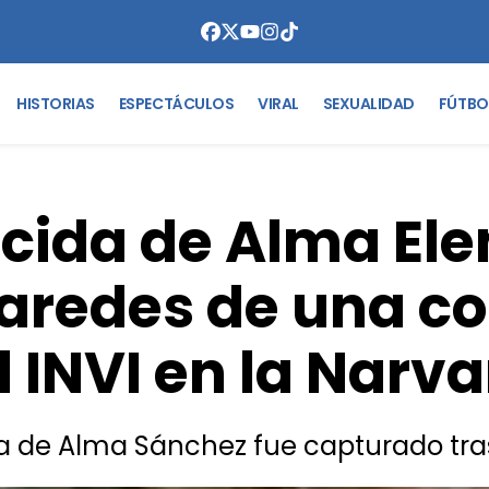
HISTORIAS
ESPECTÁCULOS
VIRAL
SEXUALIDAD
FÚTBO
cida de Alma Ele
paredes de una c
l INVI en la Narva
da de Alma Sánchez fue capturado tr