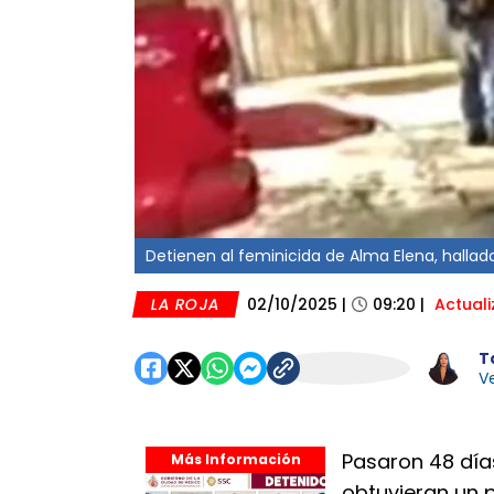
Detienen al feminicida de Alma Elena, hallada 
LA ROJA
02/10/2025
|
09:20
|
Actual
T
Ve
Pasaron 48 día
Más Información
obtuvieran un p