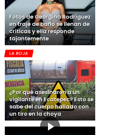
Fotos de Georgina Rodríguez
en traje de baño se llenan de
críticas y ella responde
tajantemente
LA ROJA
¿Por qué asesinaron a un
vigilante en Ecatepec? Esto se
sabe del cuerpo hallado con
un tiro en la choya