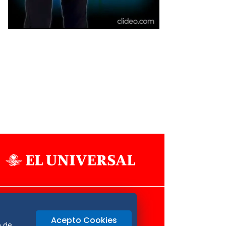
Aviso Oportuno
Consultas
Acepto Cookies
o
Oaxaca
o de