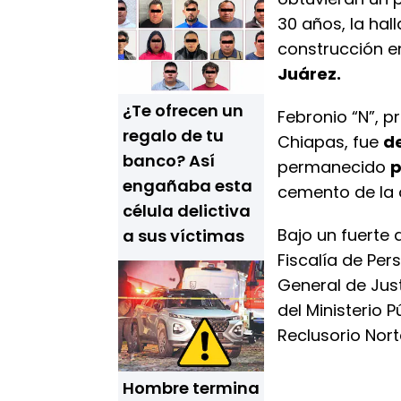
30 años, la ha
construcción e
Juárez.
¿Te ofrecen un
Febronio “N”, 
regalo de tu
Chiapas, fue
d
banco? Así
permanecido
p
engañaba esta
cemento de la 
célula delictiva
Bajo un fuerte 
a sus víctimas
Fiscalía de Per
General de Just
del Ministerio 
Reclusorio Nort
Hombre termina