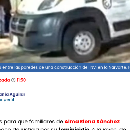
entre las paredes de una construcción del INVI en la Narvarte. Fo
izada
11:50
ania Aguilar
r perfil
s para que familiares de
Alma Elena Sánchez
oco de justicia por su
feminicidio
. A la joven, de