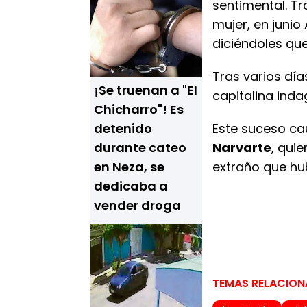
sentimental. T
mujer, en junio
diciéndoles qu
Tras varios día
¡Se truenan a "El
capitalina inda
Chicharro"! Es
detenido
Este suceso cau
durante cateo
Narvarte
, qui
en Neza, se
extraño que hub
dedicaba a
vender droga
TEMAS RELACIO