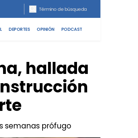
L
DEPORTES
OPINIÓN
PODCAST
na, hallada
onstrucción
rte
as semanas prófugo