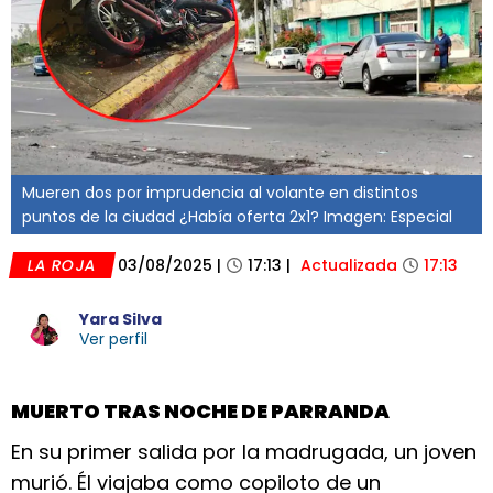
Mueren dos por imprudencia al volante en distintos
puntos de la ciudad ¿Había oferta 2x1? Imagen: Especial
LA ROJA
03/08/2025
|
17:13
|
Actualizada
17:13
Yara Silva
Ver perfil
MUERTO TRAS NOCHE DE PARRANDA
En su primer salida por la madrugada, un joven
murió. Él viajaba como copiloto de un