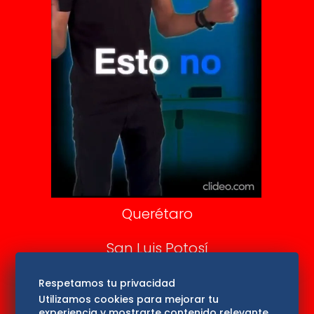
Clase
De 10 sports
DeDinero
Confabulario
Aviso Oportuno
Consultas
Querétaro
San Luis Potosí
Edomex
Respetamos tu privacidad
Utilizamos cookies para mejorar tu
experiencia y mostrarte contenido relevante.