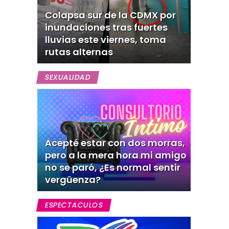
Colapsa sur de la CDMX por
inundaciones tras fuertes
lluvias este viernes, toma
rutas alternas
SEXUALIDAD
Acepté estar con dos morras,
pero a la mera hora mi amigo
no se paró, ¿Es normal sentir
vergüenza?
ESPECTACULOS