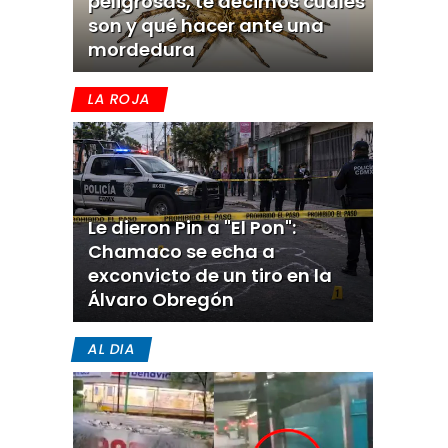
peligrosas, te decimos cuáles
son y qué hacer ante una
mordedura
LA ROJA
Le dieron Pin a "El Pon":
Chamaco se echa a
exconvicto de un tiro en la
Álvaro Obregón
AL DIA