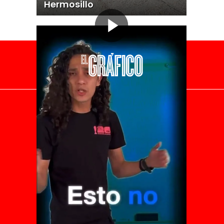
Hermosillo
El Universal
Vive USA
Clase
De 10 sports
DeDinero