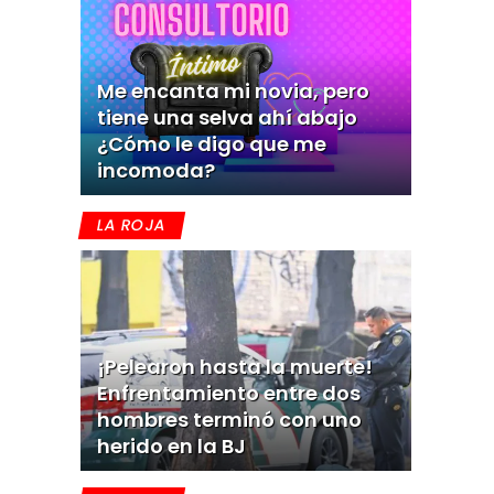
Me encanta mi novia, pero
tiene una selva ahí abajo
¿Cómo le digo que me
incomoda?
LA ROJA
¡Pelearon hasta la muerte!
Enfrentamiento entre dos
hombres terminó con uno
herido en la BJ