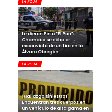
LA ROJA
Le dieron Pin a "El Pon":
Chamaco se echa a
exconvicto de un tiro en la
Álvaro Obregón
LA ROJA
¡Hallazgo siniestro!
Encuentran tres cuerpos en
un vehículo de alta gama en