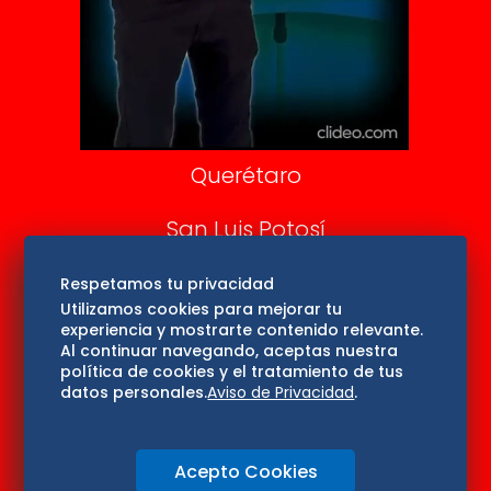
Confabulario
Aviso Oportuno
Consultas
Querétaro
San Luis Potosí
Edomex
Respetamos tu privacidad
Utilizamos cookies para mejorar tu
experiencia y mostrarte contenido relevante.
Consultas
Al continuar navegando, aceptas nuestra
política de cookies y el tratamiento de tus
Hidalgo
datos personales.
Aviso de Privacidad
.
Oaxaca
Acepto Cookies