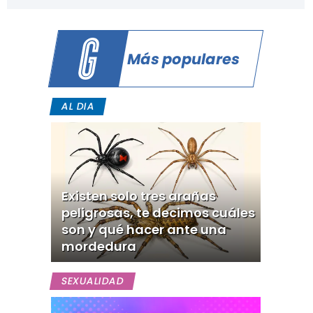
Más populares
AL DIA
Existen solo tres arañas
peligrosas, te decimos cuáles
son y qué hacer ante una
mordedura
SEXUALIDAD