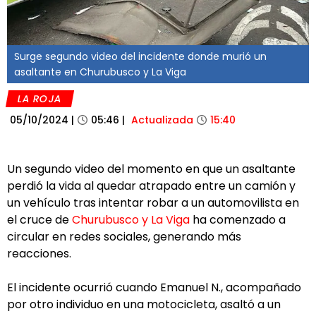
Surge segundo video del incidente donde murió un
asaltante en Churubusco y La Viga
LA ROJA
05/10/2024
|
05:46
|
Actualizada
15:40
Un segundo video del momento en que un asaltante
perdió la vida al quedar atrapado entre un camión y
un vehículo tras intentar robar a un automovilista en
el cruce de
Churubusco y La Viga
ha comenzado a
circular en redes sociales, generando más
reacciones.
El incidente ocurrió cuando Emanuel N., acompañado
por otro individuo en una motocicleta, asaltó a un