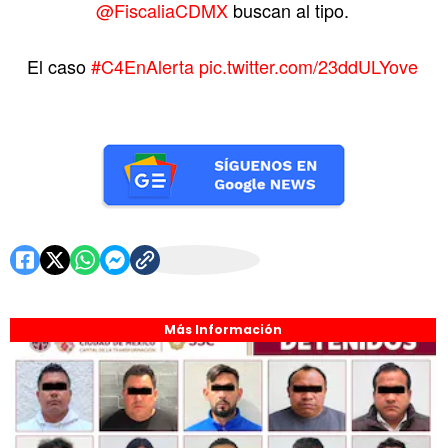
@FiscaliaCDMX
buscan al tipo.
El caso
#C4EnAlerta
pic.twitter.com/23ddULYove
Más Información