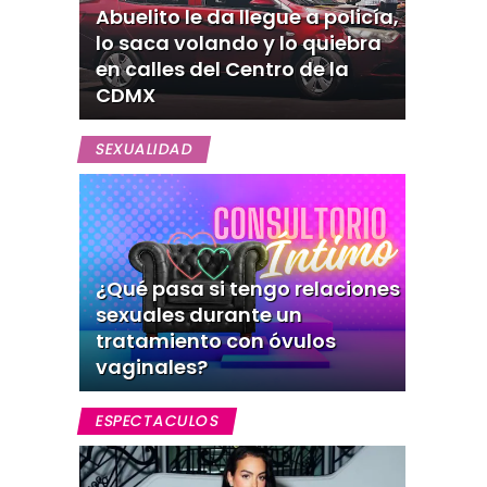
Abuelito le da llegue a policía,
lo saca volando y lo quiebra
en calles del Centro de la
CDMX
SEXUALIDAD
¿Qué pasa si tengo relaciones
sexuales durante un
tratamiento con óvulos
vaginales?
ESPECTACULOS