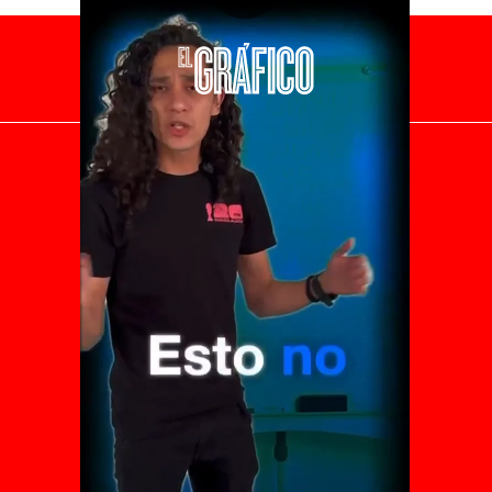
El Universal
Vive USA
Clase
De 10 sports
DeDinero
Confabulario
Aviso Oportuno