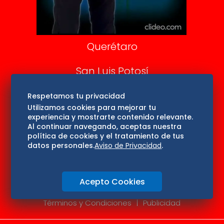
Consultas
Querétaro
San Luis Potosí
Edomex
Respetamos tu privacidad
Utilizamos cookies para mejorar tu
experiencia y mostrarte contenido relevante.
Consultas
Al continuar navegando, aceptas nuestra
política de cookies y el tratamiento de tus
Hidalgo
datos personales.
Aviso de Privacidad
.
Oaxaca
Acepto Cookies
Aviso de privacidad
Directorio
Términos y Condiciones
Publicidad