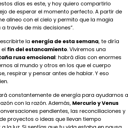
stos días es este, y hoy quiero compartirlo
ejo de esperar el momento perfecto. A partir de
me alineo con el cielo y permito que la magia
a través de mis decisiones”.
escribirte la
energía de esta semana
, te diría
 el
fin del estancamiento
. Viviremos una
aña rusa emocional
: habrá días con enormes
nos al mundo y otros en los que el cuerpo
e, respirar y pensar antes de hablar. Y eso
ien.
rá constantemente de energía para ayudarnos 
orazón con la razón. Además,
Mercurio y Venus
onversaciones pendientes, las reconciliaciones y
 de proyectos o ideas que llevan tiempo
 a la luz. Si sentías que tu vida estaba en pausa,