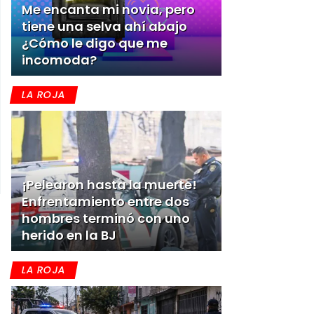
Me encanta mi novia, pero
tiene una selva ahí abajo
¿Cómo le digo que me
incomoda?
LA ROJA
¡Pelearon hasta la muerte!
Enfrentamiento entre dos
hombres terminó con uno
herido en la BJ
LA ROJA