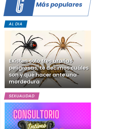
Más populares
AL DIA
Existen solo tres arañas
peligrosas, te decimos cuáles
son y qué hacer ante una
mordedura
SEXUALIDAD