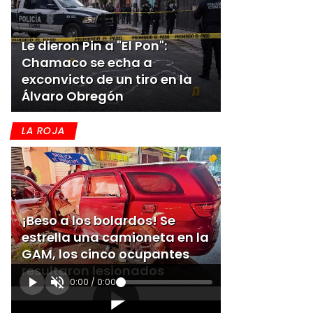
Le dieron Pin a "El Pon":
Chamaco se echa a
exconvicto de un tiro en la
Álvaro Obregón
LA ROJA
¡Beso a los bolardos! Se
estrella una camioneta en la
GAM, los cinco ocupantes
resultaron lesionados
0:00
/
0:00