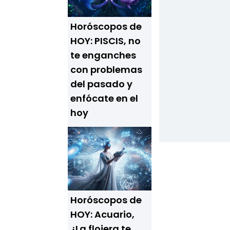
Horóscopos de
HOY: PISCIS, no
te enganches
con problemas
del pasado y
enfócate en el
hoy
Horóscopos de
HOY: Acuario,
¿La flojera te