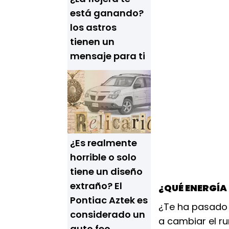
está ganando?
los astros
tienen un
mensaje para ti
¿Es realmente
horrible o solo
tiene un diseño
extraño? El
¿QUÉ ENERGÍA 
Pontiac Aztek es
¿Te ha pasado 
considerado un
a cambiar el r
auto feo