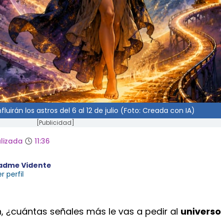
uirán los astros del 6 al 12 de julio (Foto: Creada con IA)
[Publicidad]
lizada
11:36
adme Vidente
r perfil
, ¿cuántas señales más le vas a pedir al
universo