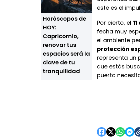
este es el impu
Horóscopos de
Por cierto, el
11
HOY:
fecha muy espe
Capricornio,
el ambiente pes
renovar tus
protección esp
espacios será la
representa un 
clave de tu
que estás busc
tranquilidad
puerta necesit