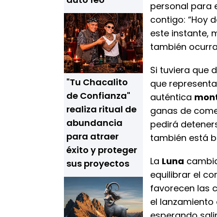
personal para e
contigo: “Hoy d
este instante, 
también ocurra 
Si tuviera que d
"Tu Chacalito
que representa
de Confianza"
auténtica
mont
realiza ritual de
ganas de comer
abundancia
pedirá deteners
para atraer
también está b
éxito y proteger
La
Luna
cambia
sus proyectos
equilibrar el c
favorecen las c
el lanzamiento
esperando salir