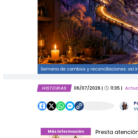
Semana de cambios y reconciliaciones: así infl
HISTORIAS
06/07/2026
|
11:35
|
Actua
P
Ve
Presta atención
Más Información