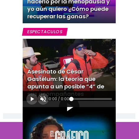
hacerlo por la menopausia y
yo aún quiero ¿Cómo puede
recuperar las ganas?
ESPECTACULOS
Asesinato de César
Gastélum: la teoría que
apunta a un posible “4” de
sus acompañantes
0:00
/
0:00
[Publicidad]