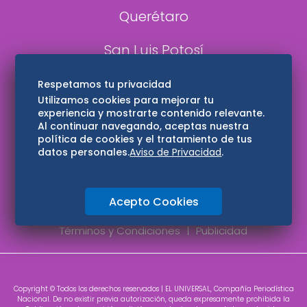
Querétaro
San Luis Potosí
Edomex
Respetamos tu privacidad
Utilizamos cookies para mejorar tu
experiencia y mostrarte contenido relevante.
Consultas
Al continuar navegando, aceptas nuestra
política de cookies y el tratamiento de tus
Hidalgo
datos personales.
Aviso de Privacidad
.
Oaxaca
Acepto Cookies
Aviso de privacidad
Directorio
Términos y Condiciones
Publicidad
Copyright © Todos los derechos reservados | EL UNIVERSAL, Compañía Periodística
Nacional. De no existir previa autorización, queda expresamente prohibida la