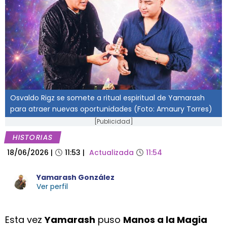
Osvaldo Rigz se somete a ritual espiritual de Yamarash
para atraer nuevas oportunidades (Foto: Amaury Torres)
[Publicidad]
HISTORIAS
18/06/2026
|
11:53
|
Actualizada
11:54
Yamarash González
Ver perfil
Esta vez
Yamarash
puso
Manos a la Magia