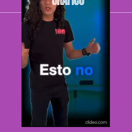
El Universal
Vive USA
Clase
De 10 sports
DeDinero
Confabulario
Aviso Oportuno
Consultas