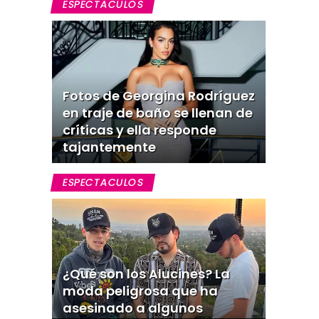
ESPECTACULOS
Fotos de Georgina Rodríguez
en traje de baño se llenan de
críticas y ella responde
tajantemente
ESPECTACULOS
¿Qué son los Alucines? La
moda peligrosa que ha
asesinado a algunos