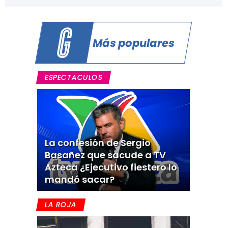
Más populares
ESPECTACULOS
La confesión de Sergio
Basañez que sacude a TV
Azteca ¿Ejecutivo fiestero lo
mandó sacar?
LA ROJA