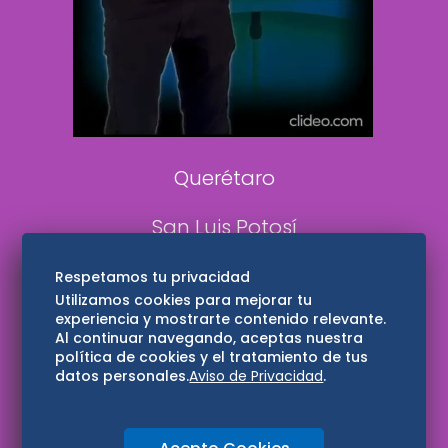
Confabulario
Aviso Oportuno
Consultas
Querétaro
San Luis Potosí
Edomex
Respetamos tu privacidad
Utilizamos cookies para mejorar tu
experiencia y mostrarte contenido relevante.
Consultas
Al continuar navegando, aceptas nuestra
política de cookies y el tratamiento de tus
Hidalgo
datos personales.
Aviso de Privacidad
.
Oaxaca