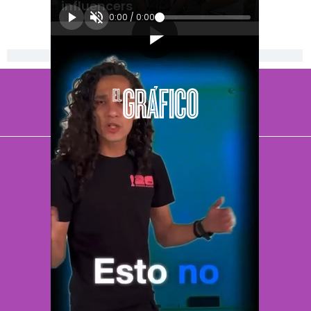
influencers
0:00
/
0:00
[Publicidad]
El Universal
Vive USA
Clase
De 10 sports
DeDinero