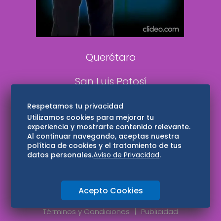
Aviso Oportuno
Consultas
Querétaro
San Luis Potosí
Edomex
Respetamos tu privacidad
Utilizamos cookies para mejorar tu
experiencia y mostrarte contenido relevante.
Consultas
Al continuar navegando, aceptas nuestra
política de cookies y el tratamiento de tus
Hidalgo
datos personales.
Aviso de Privacidad
.
Oaxaca
Acepto Cookies
Aviso de privacidad
Directorio
Términos y Condiciones
Publicidad