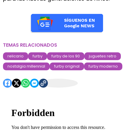
TEMAS RELACIONADOS
relicario
furby
furby de los 90
juguetes retro
nostalgia millennial
furby original
furby moderno