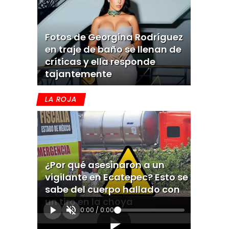
Fotos de Georgina Rodríguez
en traje de baño se llenan de
críticas y ella responde
tajantemente
LA ROJA
¿Por qué asesinaron a un
vigilante en Ecatepec? Esto se
sabe del cuerpo hallado con
un tiro en la choya
0:00
/
0:00