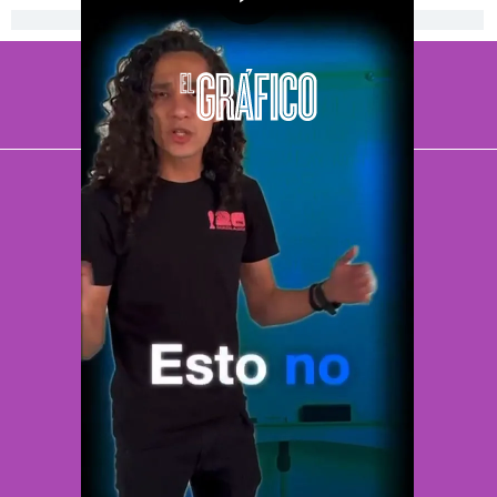
[Publicidad]
El Universal
Vive USA
Clase
De 10 sports
DeDinero
Confabulario