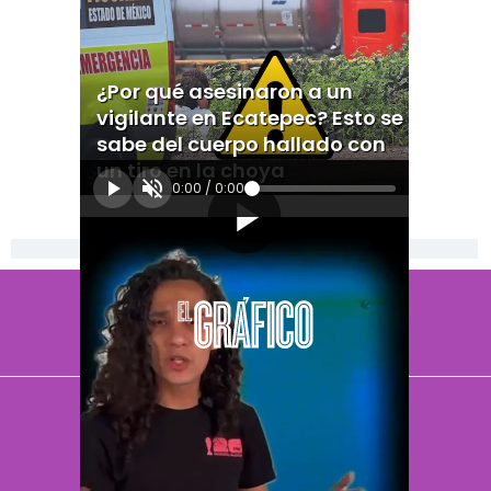
¿Por qué asesinaron a un
vigilante en Ecatepec? Esto se
sabe del cuerpo hallado con
un tiro en la choya
0:00
/
0:00
[Publicidad]
El Universal
Vive USA