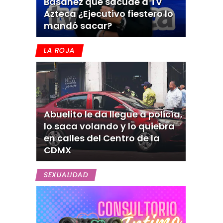
Basañez que sacude a TV
Azteca ¿Ejecutivo fiestero lo
mandó sacar?
LA ROJA
Abuelito le da llegue a policía,
lo saca volando y lo quiebra
en calles del Centro de la
CDMX
SEXUALIDAD