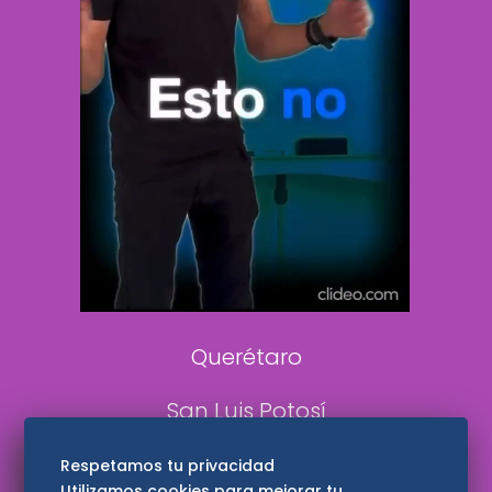
Clase
De 10 sports
DeDinero
Confabulario
Aviso Oportuno
Consultas
Querétaro
San Luis Potosí
Edomex
Respetamos tu privacidad
Utilizamos cookies para mejorar tu