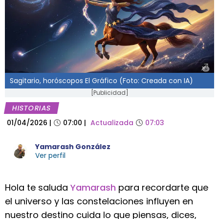
Sagitario, horóscopos El Gráfico (Foto: Creada con IA)
[Publicidad]
HISTORIAS
01/04/2026
|
07:00
|
Actualizada
07:03
Yamarash González
Ver perfil
Hola te saluda
Yamarash
para recordarte que
el universo y las constelaciones influyen en
nuestro destino cuida lo que piensas, dices,