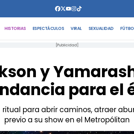
HISTORIAS
ESPECTÁCULOS
VIRAL
SEXUALIDAD
FÚTBO
[Publicidad]
kson y Yamarash: 
ndancia para el é
 ritual para abrir caminos, atraer abun
previo a su show en el Metropólitan