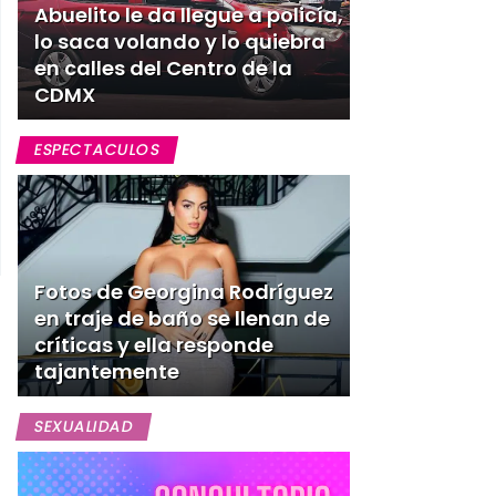
Abuelito le da llegue a policía,
lo saca volando y lo quiebra
en calles del Centro de la
CDMX
ESPECTACULOS
Fotos de Georgina Rodríguez
en traje de baño se llenan de
críticas y ella responde
tajantemente
SEXUALIDAD