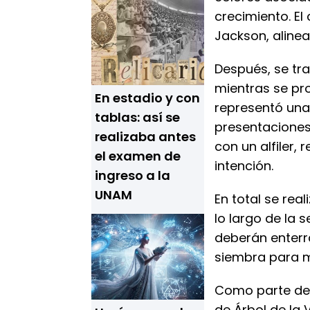
crecimiento. El
Jackson, alinea
Después, se tra
mientras se p
En estadio y con
representó una 
tablas: así se
presentaciones y
realizaba antes
con un alfiler,
el examen de
intención.
ingreso a la
UNAM
En total se rea
lo largo de la 
deberán enterr
siembra para m
Como parte del
de Árbol de la 