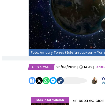
Foto: Amaury Torres (Estefan Jackson y Yamar
HISTORIAS
26/03/2026
|
14:32
|
Actu
Y
Ve
En esta edición
Más Información