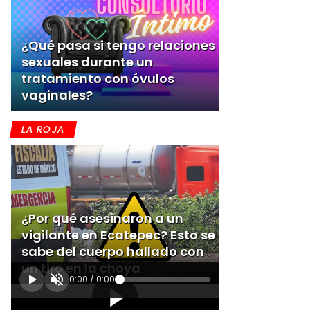
¿Qué pasa si tengo relaciones
sexuales durante un
tratamiento con óvulos
vaginales?
LA ROJA
¿Por qué asesinaron a un
vigilante en Ecatepec? Esto se
sabe del cuerpo hallado con
un tiro en la choya
0:00
/
0:00