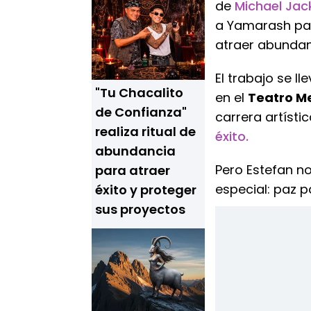
de
Michael Ja
a Yamarash para
atraer abundan
El trabajo se l
"Tu Chacalito
en el
Teatro M
de Confianza"
carrera artísti
realiza ritual de
éxito.
abundancia
Pero Estefan no
para atraer
especial: paz p
éxito y proteger
sus proyectos