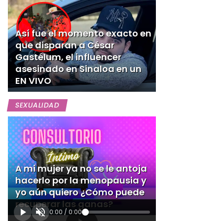
Así fue el momento exacto en
que disparan a César
Gastélum, el influencer
asesinado en Sinaloa en un
EN VIVO
SEXUALIDAD
A mi mujer ya no se le antoja
hacerlo por la menopausia y
yo aún quiero ¿Cómo puede
recuperar las ganas?
0:00
/
0:00