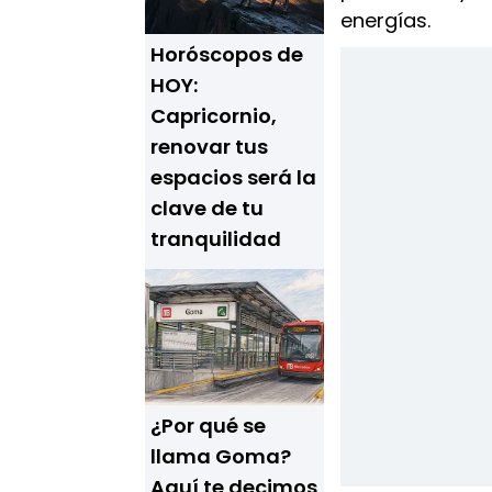
energías.
Horóscopos de
HOY:
Capricornio,
renovar tus
espacios será la
clave de tu
tranquilidad
¿Por qué se
llama Goma?
Aquí te decimos