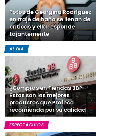
Fotos de Georgina Rodríguez
en traje de baño se llenan de
críticas y ella responde
tajantemente
AL DIA
¿Compras en Tiendas 3B?
Estos son los mejores
productos que Profeco
recomienda por su calidad
ESPECTACULOS