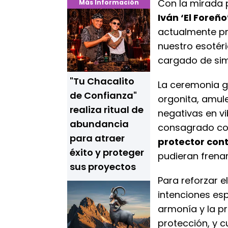
Con la mirada p
Más Información
Iván ‘El Foreño
actualmente pr
nuestro esotér
cargado de sim
"Tu Chacalito
La ceremonia g
de Confianza"
orgonita, amul
realiza ritual de
negativas en vi
abundancia
consagrado con
para atraer
protector cont
éxito y proteger
pudieran frena
sus proyectos
Para reforzar e
intenciones esp
armonía y la pr
protección, y 