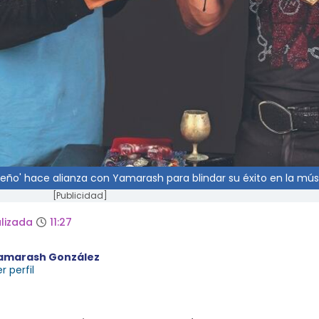
 Foreño' hace alianza con Yamarash para blindar su éxito en la mú
[Publicidad]
lizada
11:27
amarash González
r perfil