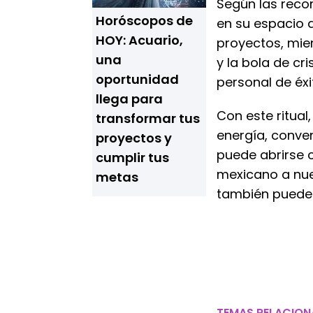
Según las rec
Horóscopos de
en su espacio 
HOY: Acuario,
proyectos, mient
una
y la bola de c
oportunidad
personal de éxi
llega para
Con este ritual,
transformar tus
energía, conve
proyectos y
puede abrirse c
cumplir tus
mexicano a nuev
metas
también puedes
TEMAS RELACIO