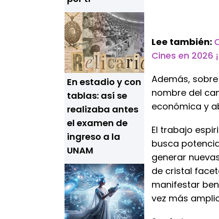
Lee también:
C
Cines en 2026 ¡M
Además, sobre u
En estadio y con
nombre del can
tablas: así se
económica y ab
realizaba antes
el examen de
El trabajo espi
ingreso a la
busca potenciar
UNAM
generar nuevas
de cristal face
manifestar ben
vez más amplio