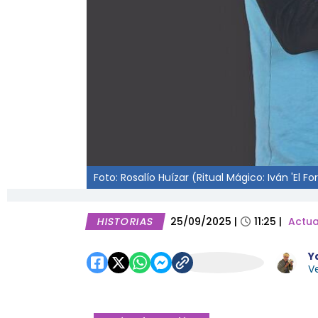
Foto: Rosalío Huízar (Ritual Mágico: Iván 'El
HISTORIAS
25/09/2025
|
11:25
|
Actua
Y
Ve