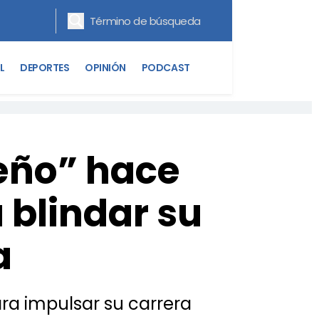
L
DEPORTES
OPINIÓN
PODCAST
reño” hace
 blindar su
a
ara impulsar su carrera