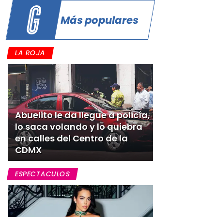
Más populares
LA ROJA
Abuelito le da llegue a policía,
lo saca volando y lo quiebra
en calles del Centro de la
CDMX
ESPECTACULOS