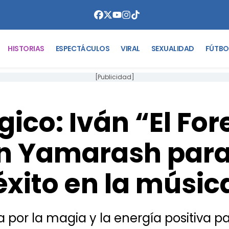
HISTORIAS
ESPECTÁCULOS
VIRAL
SEXUALIDAD
FÚTBO
[Publicidad]
gico: Iván “El Fo
n Yamarash para
éxito en la músic
ta por la magia y la energía positiva p