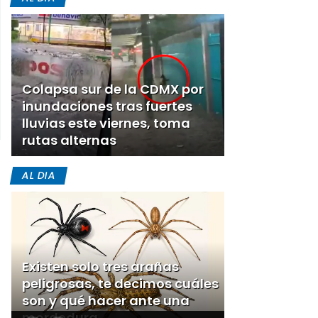
Colapsa sur de la CDMX por
inundaciones tras fuertes
lluvias este viernes, toma
rutas alternas
AL DIA
Existen solo tres arañas
peligrosas, te decimos cuáles
son y qué hacer ante una
mordedura