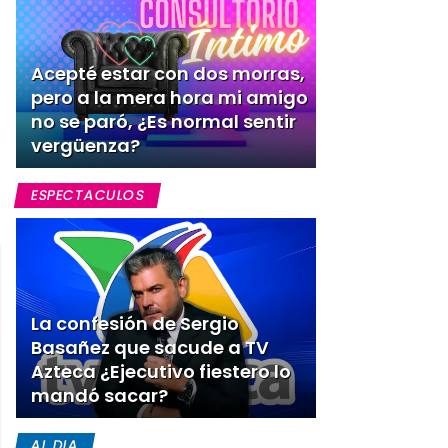
Acepté estar con dos morras,
pero a la mera hora mi amigo
no se paró, ¿Es normal sentir
vergüenza?
ESPECTACULOS
La confesión de Sergio
Basañez que sacude a TV
Azteca ¿Ejecutivo fiestero lo
mandó sacar?
AL DIA