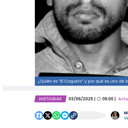
¿Quién es “El Coqueto” y por qué es uno de 
HISTORIAS
03/06/2025
|
06:00
|
Actu
M
Ve