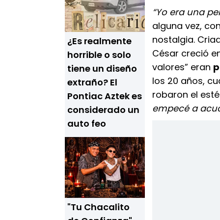
“Yo era una per
alguna vez, co
nostalgia. Cria
¿Es realmente
César creció en
horrible o solo
valores” eran
p
tiene un diseño
los 20 años, cu
extraño? El
robaron el esté
Pontiac Aztek es
empecé a acuch
considerado un
auto feo
"Tu Chacalito