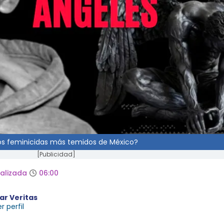
los feminicidas más temidos de México?
[Publicidad]
alizada
06:00
ar Veritas
r perfil