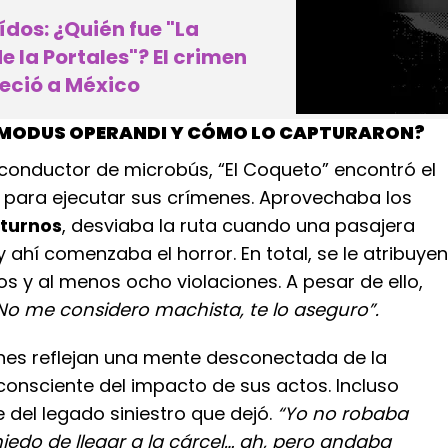
dos: ¿Quién fue "La
 la Portales"? El crimen
eció a México
 MODUS OPERANDI Y CÓMO LO CAPTURARON?
 conductor de microbús, “El Coqueto” encontró el
l para ejecutar sus crímenes. Aprovechaba los
cturnos
, desviaba la ruta cuando una pasajera
 ahí comenzaba el horror. En total, se le atribuyen
ios y al menos ocho violaciones. A pesar de ello,
No me considero machista, te lo aseguro”.
nes reflejan una mente desconectada de la
consciente del impacto de sus actos. Incluso
 del legado siniestro que dejó.
“Yo no robaba
edo de llegar a la cárcel… ah, pero
andaba