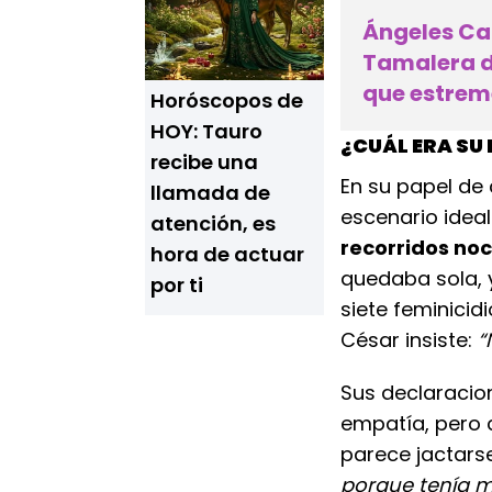
Ángeles Caí
Tamalera de
que estrem
Horóscopos de
HOY: Tauro
¿CUÁL ERA SU
recibe una
En su papel de
llamada de
escenario idea
atención, es
recorridos no
hora de actuar
quedaba sola, y
por ti
siete feminicid
César insiste:
“
Sus declaracio
empatía, pero 
parece jactarse
porque tenía mi