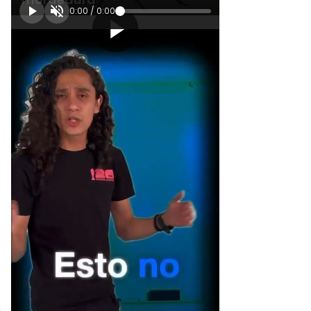
0:00
/
0:00
[Publicidad]