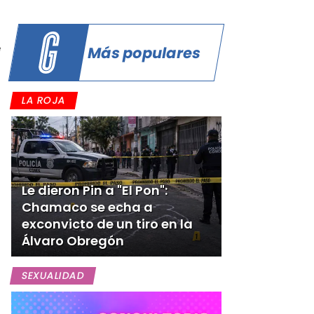
e
Más populares
LA ROJA
s
Le dieron Pin a "El Pon":
Chamaco se echa a
exconvicto de un tiro en la
Álvaro Obregón
SEXUALIDAD