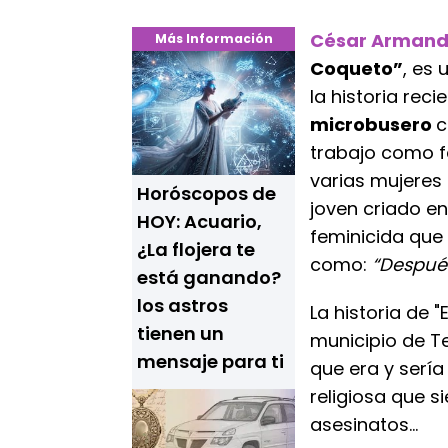
César Armando
Más Información
Coqueto”
, es 
la historia reci
microbusero
c
trabajo como f
varias mujeres
Horóscopos de
joven criado en
HOY: Acuario,
feminicida que
¿La flojera te
como:
“Después
está ganando?
los astros
La historia de 
tienen un
municipio de T
mensaje para ti
que era y sería
religiosa que s
asesinatos...