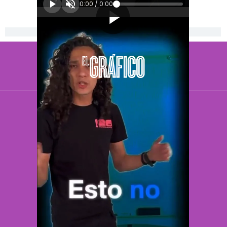
0:00
/
0:00
[Publicidad]
El Universal
Vive USA
Clase
De 10 sports
DeDinero