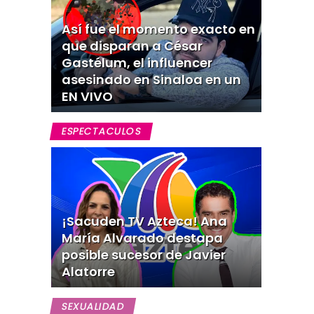
Así fue el momento exacto en
que disparan a César
Gastélum, el influencer
asesinado en Sinaloa en un
EN VIVO
ESPECTACULOS
¡Sacuden TV Azteca! Ana
María Alvarado destapa
posible sucesor de Javier
Alatorre
SEXUALIDAD