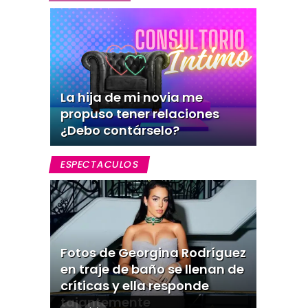
La hija de mi novia me
propuso tener relaciones
¿Debo contárselo?
ESPECTACULOS
Fotos de Georgina Rodríguez
en traje de baño se llenan de
críticas y ella responde
tajantemente