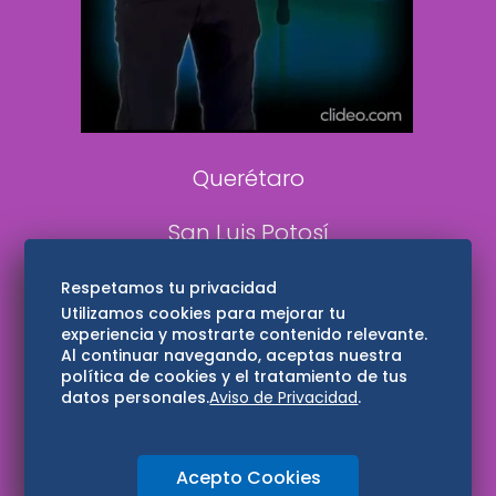
Confabulario
Aviso Oportuno
Consultas
Querétaro
San Luis Potosí
Edomex
Respetamos tu privacidad
Utilizamos cookies para mejorar tu
experiencia y mostrarte contenido relevante.
Consultas
Al continuar navegando, aceptas nuestra
política de cookies y el tratamiento de tus
Hidalgo
datos personales.
Aviso de Privacidad
.
Oaxaca
Acepto Cookies