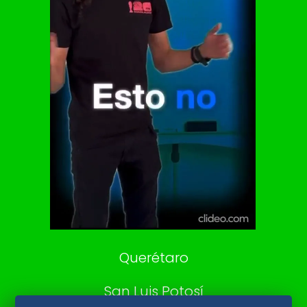
Vive USA
Clase
De 10 sports
DeDinero
Confabulario
Aviso Oportuno
Consultas
Querétaro
San Luis Potosí