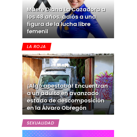
Muere Diana La Cazadora a
los 48 años, adiós a una
figura de la lucha libre
femenil
LA ROJA
¡Algo apestaba! Encuentran
a un adulto en avanzado
estado de descomposición
en la Álvaro Obregón
SEXUALIDAD