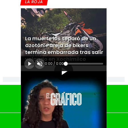
LA ROJA
La muerte los separó de un
azotón: Pareja de bikers
termina embarrada tras salir
volando en Xochimilco
0:00
/
0:00
[Publicidad]
El Universal