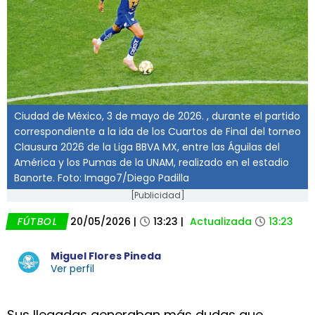
Ciudad de México, 3 de mayo de 2026. , durante el partido
correspondiente a la ida de los Cuartos de Final del torneo
Clausura 2026 de la Liga BBVA MX, entre las Águilas del
América y los Pumas de la UNAM, realizado en el estadio
Banorte. Foto: Imago7/Diego Padilla
[Publicidad]
FÚTBOL
20/05/2026
|
13:23
|
Actualizada
13:23
Miguel Flores Pineda
Ver perfil
Sus llegadas generaban más dudas que