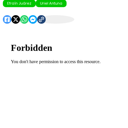
Efraín Juárez
Uriel Antuna