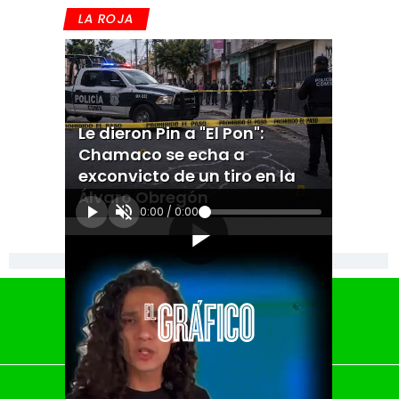
LA ROJA
Le dieron Pin a "El Pon":
Chamaco se echa a
exconvicto de un tiro en la
Álvaro Obregón
0:00
/
0:00
[Publicidad]
El Universal