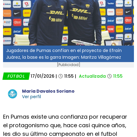
Jugadores de Pumas confían en el proyecto de Efraín
Juárez, la base es la garra Imagen: Maritza Villagómez
[Publicidad]
FÚTBOL
17/01/2026
|
11:55
|
Actualizada
11:55
Maria Davalos Soriano
Ver perfil
En Pumas existe una confianza por recuperar
el protagonismo que, hace casi quince años,
les dio su último campeonato en el futbol