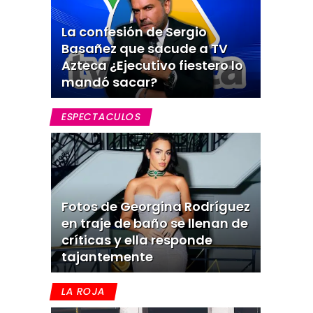
La confesión de Sergio
Basañez que sacude a TV
Azteca ¿Ejecutivo fiestero lo
mandó sacar?
ESPECTACULOS
Fotos de Georgina Rodríguez
en traje de baño se llenan de
críticas y ella responde
tajantemente
LA ROJA