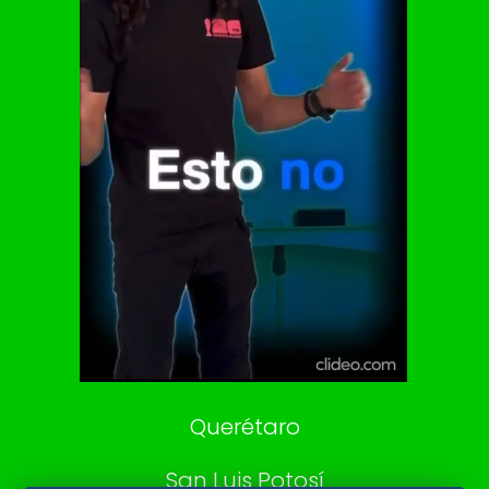
Vive USA
Clase
De 10 sports
DeDinero
Confabulario
Aviso Oportuno
Consultas
Querétaro
San Luis Potosí