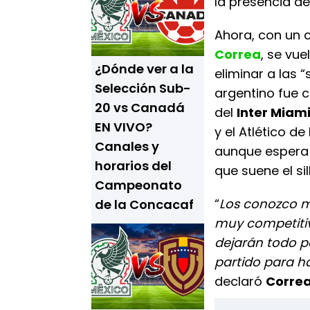
la presencia de
Ahora, con un
Correa
, se vu
¿Dónde ver a la
eliminar a las 
Selección Sub-
argentino fue 
20 vs Canadá
del
Inter Miam
EN VIVO?
y el Atlético d
Canales y
aunque espera u
horarios del
que suene el si
Campeonato
“
Los conozco mu
de la Concacaf
muy competitiv
dejarán todo p
partido para ha
declaró
Corre