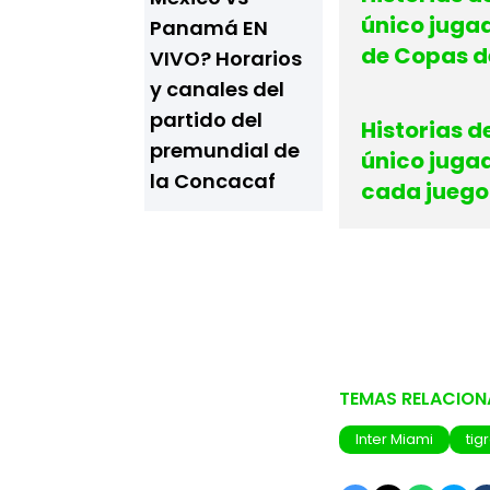
único jugad
Panamá EN
de Copas d
VIVO? Horarios
y canales del
partido del
Historias d
premundial de
único juga
la Concacaf
cada juego
TEMAS RELACIO
Inter Miami
tig