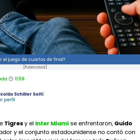
r el juego de cuartos de final?
[Publicidad]
ada
11:59
colás Schiller Solti
r perfil
ue
Tigres
y el
Inter Miami
se enfrentaron,
Guido
ador y el conjunto estadounidense no contó con