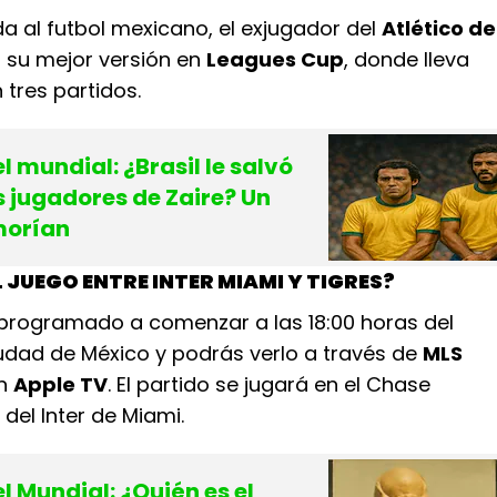
a al futbol mexicano, el exjugador del
Atlético de
su mejor versión en
Leagues Cup
, donde lleva
 tres partidos.
l mundial: ¿Brasil le salvó
os jugadores de Zaire? Un
morían
 JUEGO ENTRE INTER MIAMI Y TIGRES?
á programado a comenzar a las 18:00 horas del
iudad de México y podrás verlo a través de
MLS
n
Apple TV
. El partido se jugará en el Chase
del Inter de Miami.
el Mundial: ¿Quién es el