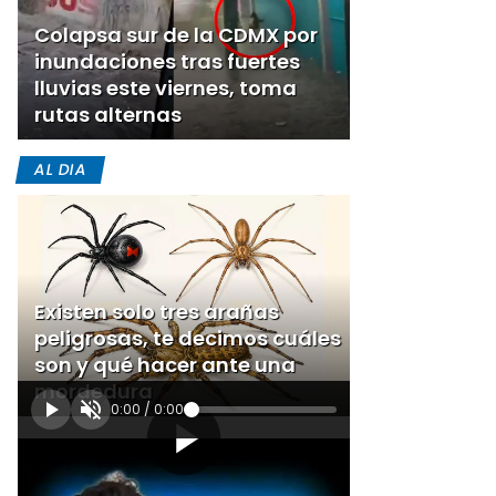
Colapsa sur de la CDMX por
inundaciones tras fuertes
lluvias este viernes, toma
rutas alternas
AL DIA
Existen solo tres arañas
peligrosas, te decimos cuáles
son y qué hacer ante una
mordedura
0:00
/
0:00
[Publicidad]