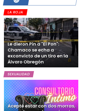
LA ROJA
Le dieron Pin a "El Pon":
Chamaco se echa a
exconvicto de un tiro en la
Álvaro Obregón
SEXUALIDAD
Acepté estar con dos morras,