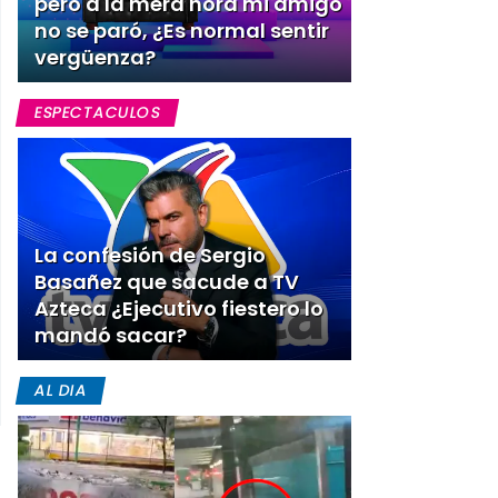
pero a la mera hora mi amigo
no se paró, ¿Es normal sentir
vergüenza?
ESPECTACULOS
La confesión de Sergio
Basañez que sacude a TV
Azteca ¿Ejecutivo fiestero lo
mandó sacar?
AL DIA