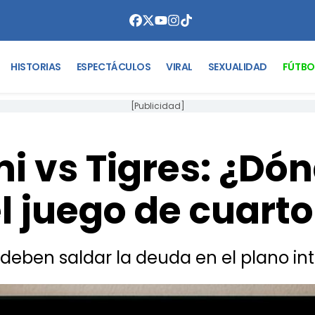
HISTORIAS
ESPECTÁCULOS
VIRAL
SEXUALIDAD
FÚTBO
[Publicidad]
i vs Tigres: ¿Dó
l juego de cuarto
s deben saldar la deuda en el plano in