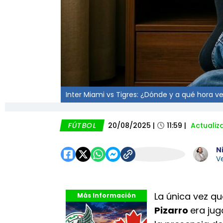
Inter Miami vs Tigres: ¿Dónde y a qué hora ve
FÚTBOL
20/08/2025
|
11:59
|
Actualiz
Ni
Ve
La única vez q
Más Información
Pizarro
era jug