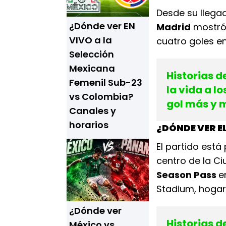
Desde su llegad
¿Dónde ver EN
Madrid
mostró 
VIVO a la
cuatro goles en
Selección
Mexicana
Historias de
Femenil Sub-23
la vida a l
vs Colombia?
gol más y 
Canales y
horarios
¿DÓNDE VER EL
El partido est
centro de la C
Season Pass
e
Stadium, hogar 
¿Dónde ver
Historias d
México vs