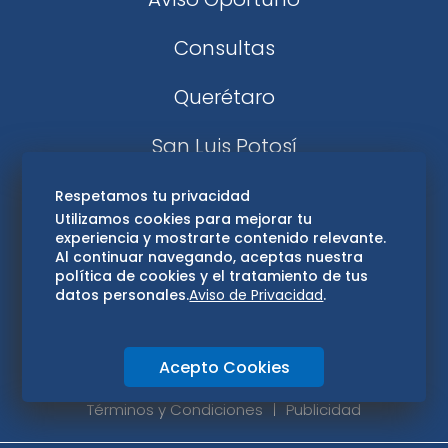
Consultas
Querétaro
San Luis Potosí
Edomex
Respetamos tu privacidad
Utilizamos cookies para mejorar tu
experiencia y mostrarte contenido relevante.
Consultas
Al continuar navegando, aceptas nuestra
política de cookies y el tratamiento de tus
Hidalgo
datos personales.
Aviso de Privacidad
.
Oaxaca
Acepto Cookies
Aviso de privacidad
Directorio
Términos y Condiciones
Publicidad