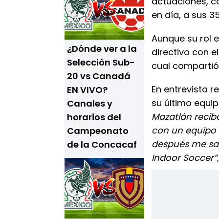
actuaciones, 
en día, a sus 
Aunque su rol e
¿Dónde ver a la
directivo con e
Selección Sub-
cual compartió
20 vs Canadá
En entrevista r
EN VIVO?
su último equip
Canales y
Mazatlán recibo
horarios del
con un equipo 
Campeonato
después me sal
de la Concacaf
Indoor Soccer”