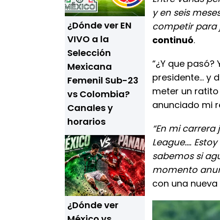
y en seis mese
¿Dónde ver EN
competir para
VIVO a la
continuó
.
Selección
“¿Y que pasó? 
Mexicana
presidente... y
Femenil Sub-23
meter un ratito
vs Colombia?
anunciado mi ret
Canales y
horarios
“En mi carrera
League…. Estoy
sabemos si agu
momento anunci
con una nueva i
¿Dónde ver
México vs