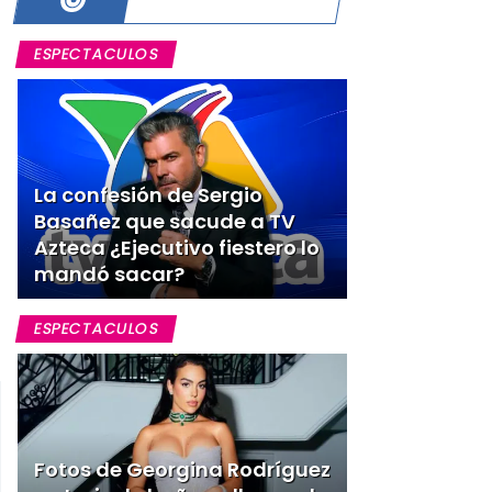
ESPECTACULOS
La confesión de Sergio
Basañez que sacude a TV
Azteca ¿Ejecutivo fiestero lo
mandó sacar?
ESPECTACULOS
Fotos de Georgina Rodríguez