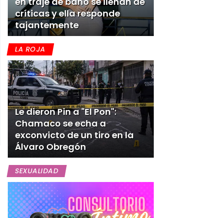
en traje de baño se llenan de
críticas y ella responde
tajantemente
LA ROJA
Le dieron Pin a "El Pon":
Chamaco se echa a
exconvicto de un tiro en la
Álvaro Obregón
SEXUALIDAD