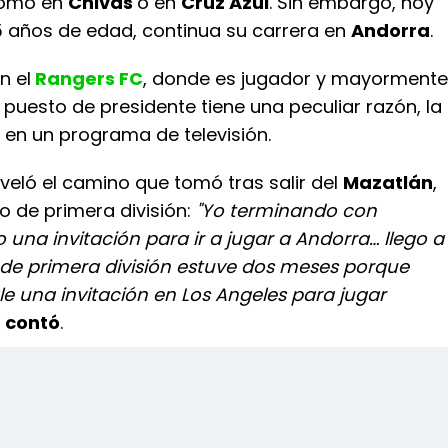
como en
Chivas
o en
Cruz Azul
. Sin embargo, hoy
35 años de edad, continua su carrera en
Andorra
.
n el
Rangers FC
, donde es jugador y mayormente
l puesto de presidente tiene una peculiar razón, la
 en un programa de televisión.
eveló el camino que tomó tras salir del
Mazatlán
,
o de primera división:
"Yo terminando con
 una invitación para ir a jugar a Andorra… llego a
de primera división estuve dos meses porque
e una invitación en Los Angeles para jugar
,
contó
.