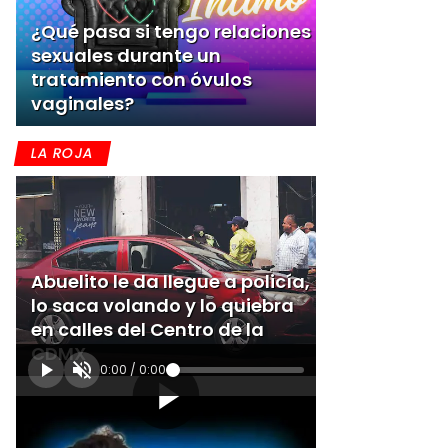
¿Qué pasa si tengo relaciones
sexuales durante un
tratamiento con óvulos
vaginales?
LA ROJA
Abuelito le da llegue a policía,
lo saca volando y lo quiebra
en calles del Centro de la
CDMX
0:00
/
0:00
[Publicidad]