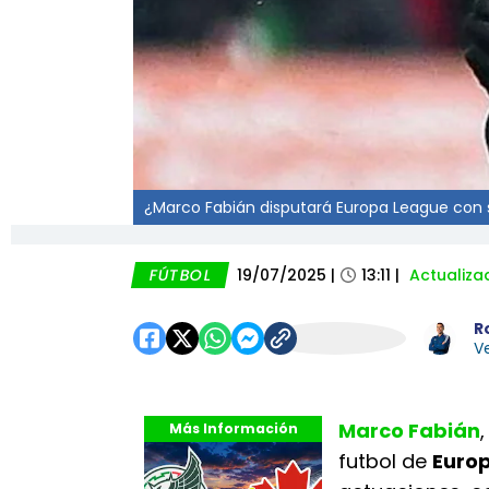
¿Marco Fabián disputará Europa League con
FÚTBOL
19/07/2025
|
13:11
|
Actualiza
R
Ve
Marco Fabián
Más Información
futbol de
Euro