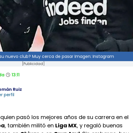
 su nuevo club? Muy cerca de pasar Imagen: Instagram
[Publicidad]
da
13:11
omán Ruiz
r perfil
, quien pasó los mejores años de su carrera en el
pa
, también militó en
Liga MX
, y regaló buenas