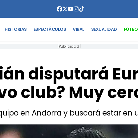
HISTORIAS
ESPECTÁCULOS
VIRAL
SEXUALIDAD
FÚTBO
[Publicidad]
ián disputará Eu
vo club? Muy cer
quipo en Andorra y buscará estar en 