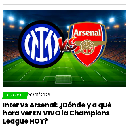
FÚTBOL
20/01/2026
Inter vs Arsenal: ¿Dónde y a qué
hora ver EN VIVO la Champions
League HOY?