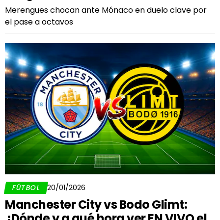
Merengues chocan ante Mónaco en duelo clave por
el pase a octavos
FÚTBOL
20/01/2026
Manchester City vs Bodo Glimt:
¿Dónde y a qué hora ver EN VIVO el