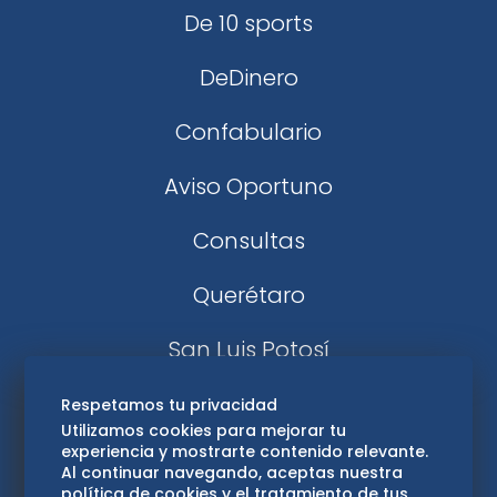
De 10 sports
DeDinero
Confabulario
Aviso Oportuno
Consultas
Querétaro
San Luis Potosí
Edomex
Respetamos tu privacidad
Utilizamos cookies para mejorar tu
experiencia y mostrarte contenido relevante.
Consultas
Al continuar navegando, aceptas nuestra
política de cookies y el tratamiento de tus