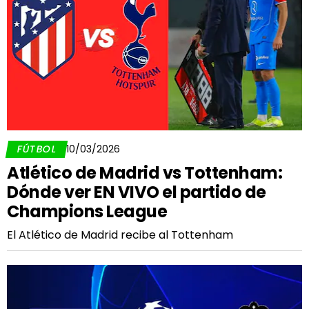
FÚTBOL
10/03/2026
Atlético de Madrid vs Tottenham:
Dónde ver EN VIVO el partido de
Champions League
El Atlético de Madrid recibe al Tottenham