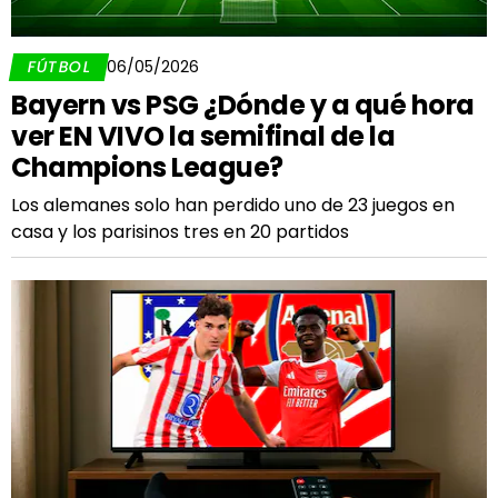
FÚTBOL
06/05/2026
Bayern vs PSG ¿Dónde y a qué hora
ver EN VIVO la semifinal de la
Champions League?
Los alemanes solo han perdido uno de 23 juegos en
casa y los parisinos tres en 20 partidos