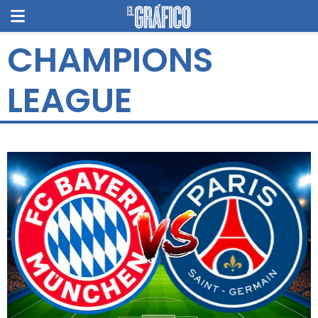
CHAMPIONS
LEAGUE