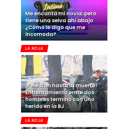
Me encanta mi novia, pero
tiene una selva ahí abajo
¿Cómo le digo que me
incomoda?
LA ROJA
¡Pelearon hasta la muerte!
Enfrentamiento entre dos
hombres terminó con uno
herido en la BJ
LA ROJA