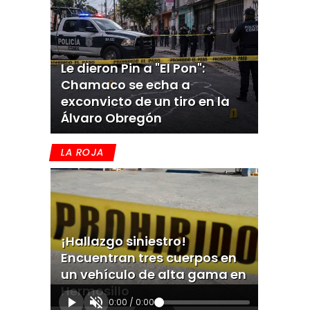
Le dieron Pin a "El Pon":
Chamaco se echa a
exconvicto de un tiro en la
Álvaro Obregón
LA ROJA
¡Hallazgo siniestro!
Encuentran tres cuerpos en
un vehículo de alta gama en
Hermosillo
0:00
/
0:00