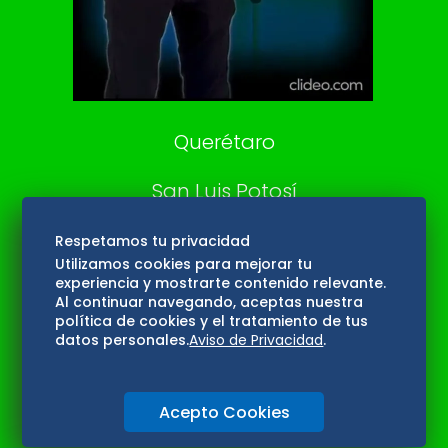
Aviso Oportuno
Consultas
Querétaro
San Luis Potosí
Edomex
Respetamos tu privacidad
Utilizamos cookies para mejorar tu
experiencia y mostrarte contenido relevante.
Consultas
Al continuar navegando, aceptas nuestra
política de cookies y el tratamiento de tus
Hidalgo
datos personales.
Aviso de Privacidad
.
Oaxaca
Acepto Cookies
Aviso de privacidad
Directorio