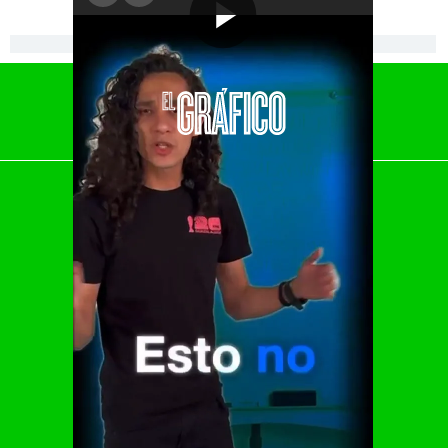
[Publicidad]
El Universal
Vive USA
Clase
De 10 sports
DeDinero
Confabulario