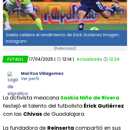
Saskia celebra el rendimiento de Erick Gutierrez Imagen:
Instagram
[Publicidad]
FÚTBOL
17/04/2025
|
12:14
|
Actualizada
12:24
Maritza Villagomez
Ver perfil
La activista mexicana
Saskia Niño de Rivera
festejó el talento del futbolista
Érick Gutiérrez
con las
Chivas
de Guadalajara.
La fundadora de
Reinserta
compartió en sus