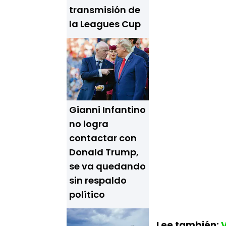
transmisión de
la Leagues Cup
Gianni Infantino
no logra
contactar con
Donald Trump,
se va quedando
sin respaldo
político
Lee también: