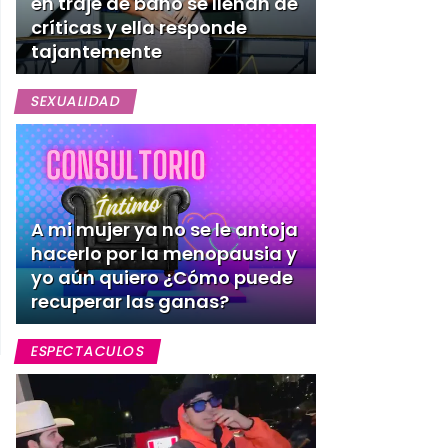
en traje de baño se llenan de
críticas y ella responde
tajantemente
SEXUALIDAD
A mi mujer ya no se le antoja
hacerlo por la menopausia y
yo aún quiero ¿Cómo puede
recuperar las ganas?
ESPECTACULOS