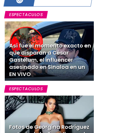
ESPECTACULOS
Así fue el momento exacto en
que disparan a César
Gastélum, el influencer
asesinado en Sinaloa en un
EN VIVO
ESPECTACULOS
Fotos de Georgina Rodríguez