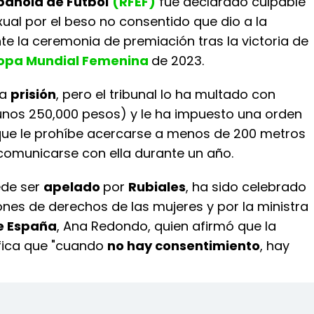
pañola de Fútbol
(RFEF)
fue declarado culpable
ual por el beso no consentido que dio a la
e la ceremonia de premiación tras la victoria de
opa Mundial Femenina
de 2023.
 a
prisión
, pero el tribunal lo ha multado con
unos 250,000 pesos) y le ha impuesto una orden
 que le prohíbe acercarse a menos de 200 metros
omunicarse con ella durante un año.
uede ser
apelado
por
Rubiales
, ha sido celebrado
nes de derechos de las mujeres y por la ministra
e España
, Ana Redondo, quien afirmó que la
ifica que "cuando
no hay consentimiento
, hay