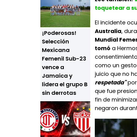
toquetear a su
El incidente oc
Australia
, dur
¡Poderosas!
Mundial Feme
Selección
tomó
a Hermoso
Mexicana
consentimiento.
Femenil Sub-23
como un gesto 
vence a
juicio que no h
Jamaica y
respetada"
por
lidera el grupo B
que fue presion
sin derrotas
fin de minimiza
negaron durante