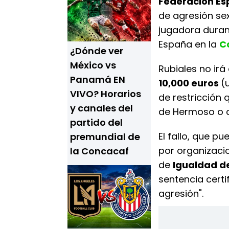
Federación Es
de agresión sex
jugadora durant
España en la
C
¿Dónde ver
México vs
Rubiales no irá
Panamá EN
10,000 euros
(
VIVO? Horarios
de restricción
y canales del
de Hermoso o c
partido del
El fallo, que p
premundial de
por organizacio
la Concacaf
de
Igualdad d
sentencia cert
agresión".