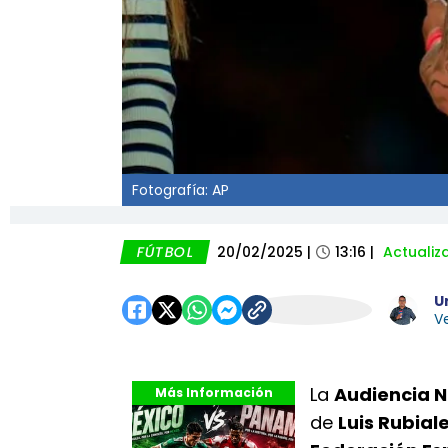
Fotografía: AP
FÚTBOL
20/02/2025
|
13:16
|
Actualiz
U
Ve
La
Audiencia N
Más Información
de
Luis Rubial