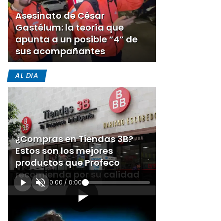
Asesinato de César
Gastélum: la teoría que
apunta a un posible “4” de
sus acompañantes
AL DIA
¿Compras en Tiendas 3B?
Estos son los mejores
productos que Profeco
recomienda por su calidad
0:00
/
0:00
[Publicidad]