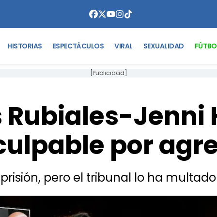
HISTORIAS
ESPECTÁCULOS
VIRAL
SEXUALIDAD
FÚTBO
[Publicidad]
s Rubiales-Jenni
culpable por agre
 prisión, pero el tribunal lo ha multad