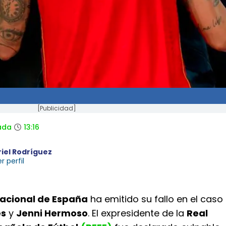
[Publicidad]
ada
13:16
riel Rodríguez
r perfil
acional de España
ha emitido su fallo en el caso
es
y
Jenni Hermoso
. El expresidente de la
Real