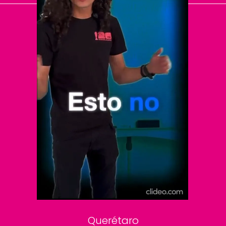
El Universal
Vive USA
Clase
De 10 sports
DeDinero
Confabulario
Aviso Oportuno
Consultas
Querétaro