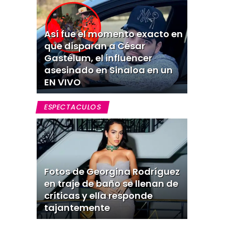
Así fue el momento exacto en
que disparan a César
Gastélum, el influencer
asesinado en Sinaloa en un
EN VIVO
ESPECTACULOS
Fotos de Georgina Rodríguez
en traje de baño se llenan de
críticas y ella responde
tajantemente