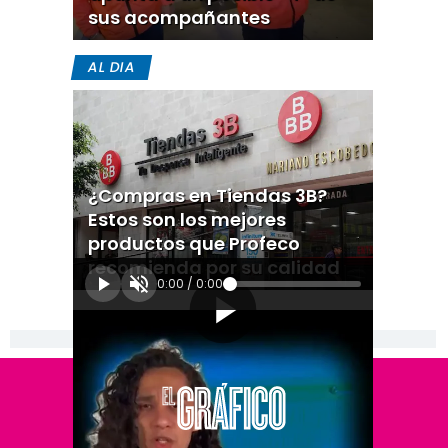
sus acompañantes
AL DIA
¿Compras en Tiendas 3B?
Estos son los mejores
productos que Profeco
recomienda por su calidad
0:00
/
0:00
[Publicidad]