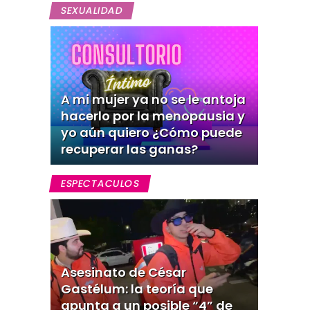
SEXUALIDAD
A mi mujer ya no se le antoja
hacerlo por la menopausia y
yo aún quiero ¿Cómo puede
recuperar las ganas?
ESPECTACULOS
Asesinato de César
Gastélum: la teoría que
apunta a un posible “4” de