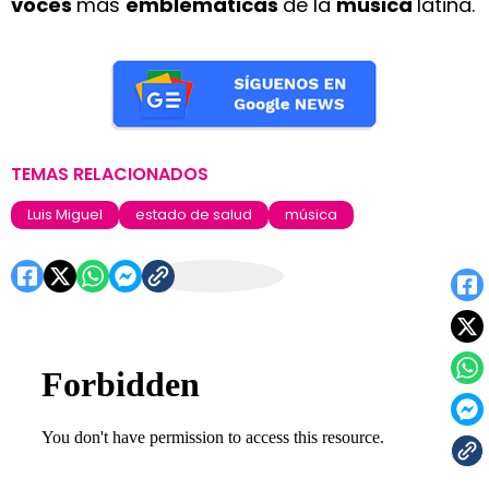
voces
más
emblemáticas
de la
música
latina.
TEMAS RELACIONADOS
Luis Miguel
estado de salud
música