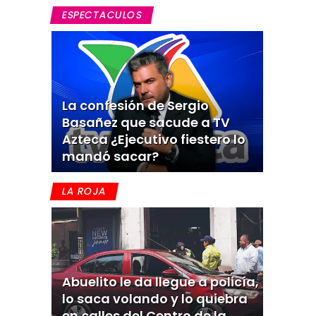
ESPECTACULOS
La confesión de Sergio
Basañez que sacude a TV
Azteca ¿Ejecutivo fiestero lo
mandó sacar?
LA ROJA
Abuelito le da llegue a policía,
lo saca volando y lo quiebra
en calles del Centro de la