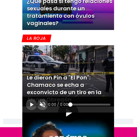
¿Qué pasa si tengo relaciones
sexuales durante un
tratamiento con óvulos
vaginales?
LA ROJA
Le dieron Pin a "El Pon":
Chamaco se echa a
exconvicto de un tiro en la
Álvaro Obregón
0:00
/
0:00
[Publicidad]