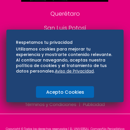
Querétaro
San Luis Potosí
Edomex
Respetamos tu privacidad
Utilizamos cookies para mejorar tu
experiencia y mostrarte contenido relevante.
Consultas
Al continuar navegando, aceptas nuestra
política de cookies y el tratamiento de tus
Hidalgo
datos personales.
Aviso de Privacidad
.
Oaxaca
Acepto Cookies
Aviso de privacidad
Directorio
Términos y Condiciones
Publicidad
Copyright © Todos los derechos reservados | EL UNIVERSAL, Compañía Periodística