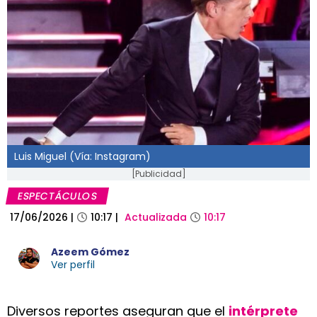
Luis Miguel (Vía: Instagram)
[Publicidad]
ESPECTÁCULOS
17/06/2026
|
10:17
|
Actualizada
10:17
Azeem Gómez
Ver perfil
Diversos reportes aseguran que el
intérprete