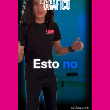
El Universal
Vive USA
Clase
De 10 sports
DeDinero
Confabulario
Aviso Oportuno
Consultas