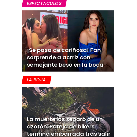
ESPECTACULOS
¡Se pasa de cariñosa! Fan
sorprende a actriz con
semejante beso en la boca
LA ROJA
La muerte los separó de un
azotón: Pareja de bikers
termina embarrada tras salir