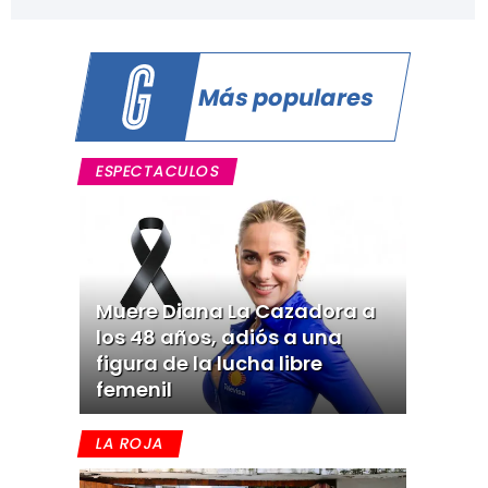
Más populares
ESPECTACULOS
Muere Diana La Cazadora a
los 48 años, adiós a una
figura de la lucha libre
femenil
LA ROJA