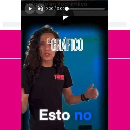
volando en Xochimilco
0:00
/
0:00
[Publicidad]
El Universal
Vive USA
Clase
De 10 sports
DeDinero