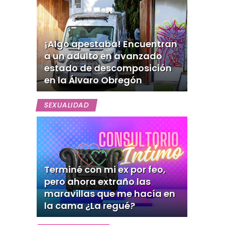
¡Algo apestaba! Encuentran
a un adulto en avanzado
estado de descomposición
en la Álvaro Obregón
SEXUALIDAD
Terminé con mi ex por feo,
pero ahora extraño las
maravillas que me hacía en
la cama ¿La regué?