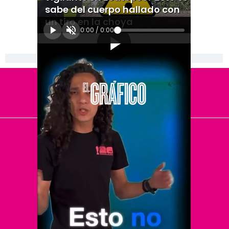
sabe del cuerpo hallado con
un tiro en la choya
0:00
/
0:00
[Publicidad]
El Universal
Vive USA
Clase
De 10 sports