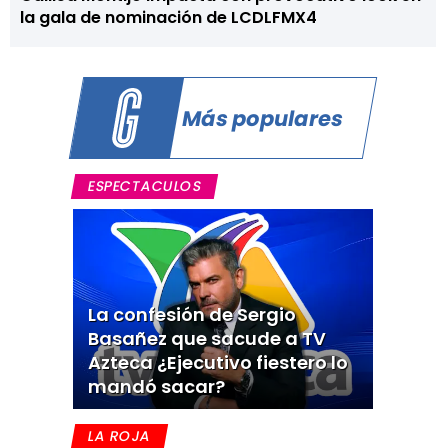
la gala de nominación de LCDLFMX4
Más populares
ESPECTACULOS
La confesión de Sergio
Basañez que sacude a TV
Azteca ¿Ejecutivo fiestero lo
mandó sacar?
LA ROJA