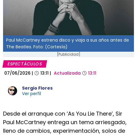
Paul McCartney estrena disco y viaja a sus años antes de
The Beatles. Foto: (Cortesía)
[Publicidad]
ESPECTÁCULOS
07/06/2026
|
13:11
|
Actualizada
13:11
Sergio Flores
Ver perfil
Desde el arranque con ‘As You Lie There’, Sir
Paul McCartney entrega un tema arriesgado,
lleno de cambios, experimentación, solos de