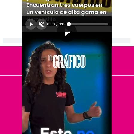
Encuentran tres cuerpos en
un vehículo de alta gama en
Hermosillo
0:00
/
0:00
[Publicidad]
El Universal
Vive USA
Clase
De 10 sports