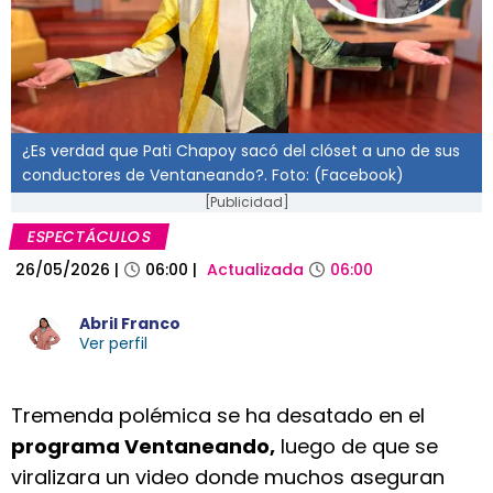
¿Es verdad que Pati Chapoy sacó del clóset a uno de sus
conductores de Ventaneando?. Foto: (Facebook)
[Publicidad]
ESPECTÁCULOS
26/05/2026
|
06:00
|
Actualizada
06:00
Abril Franco
Ver perfil
Tremenda polémica se ha desatado en el
programa Ventaneando,
luego de que se
viralizara un video donde muchos aseguran