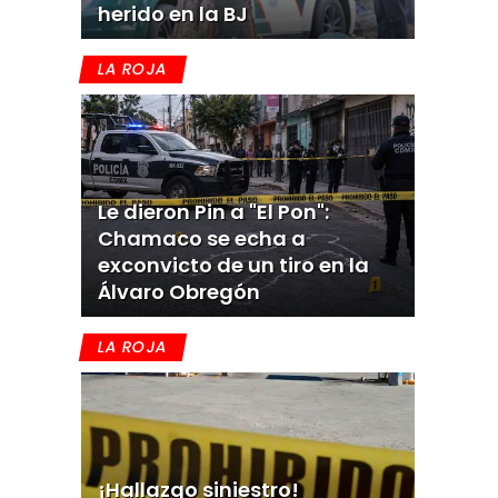
herido en la BJ
LA ROJA
Le dieron Pin a "El Pon":
Chamaco se echa a
exconvicto de un tiro en la
Álvaro Obregón
LA ROJA
¡Hallazgo siniestro!