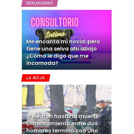
SEXUALIDAD
Me encanta mi novia, pero
tiene una selva ahí abajo
¿Cómo le digo que me
incomoda?
LA ROJA
¡Pelearon hasta la muerte!
Enfrentamiento entre dos
hombres terminó con uno