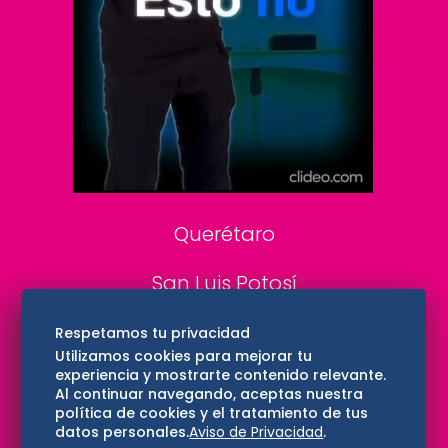
DeDinero
Confabulario
Aviso Oportuno
Consultas
Querétaro
San Luis Potosí
Edomex
Respetamos tu privacidad
Utilizamos cookies para mejorar tu
experiencia y mostrarte contenido relevante.
Consultas
Al continuar navegando, aceptas nuestra
política de cookies y el tratamiento de tus
Hidalgo
datos personales.
Aviso de Privacidad
.