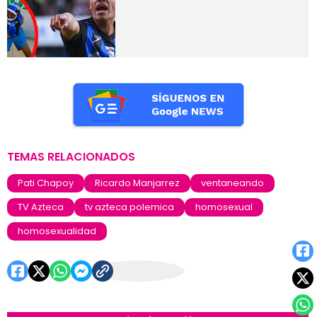
TEMAS RELACIONADOS
Pati Chapoy
Ricardo Manjarrez
ventaneando
TV Azteca
tv azteca polemica
homosexual
homosexualidad