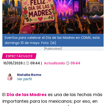
Eventos para celebrar el Día de las Madres en CDMX, este
domingo 10 de mayo. Foto: (IA)
[Publicidad]
ESPECTÁCULOS
10/05/2026
|
09:44
|
Actualizada
09:44
Natalia Romo
Ver perfil
El
Día de las Madres
es una de las fechas más
importantes para los mexicanos; por eso, en