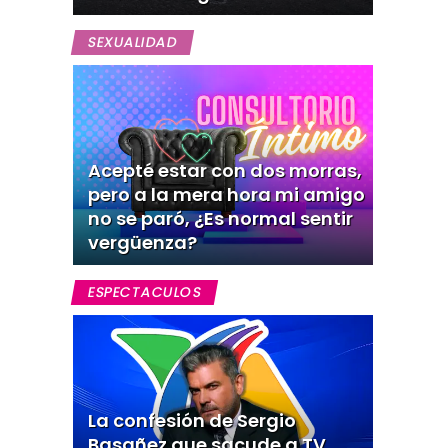
SEXUALIDAD
Acepté estar con dos morras,
pero a la mera hora mi amigo
no se paró, ¿Es normal sentir
vergüenza?
ESPECTACULOS
La confesión de Sergio
Basañez que sacude a TV