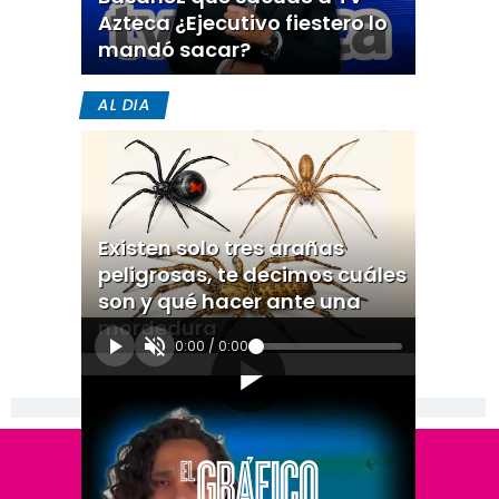
Azteca ¿Ejecutivo fiestero lo
mandó sacar?
AL DIA
Existen solo tres arañas
peligrosas, te decimos cuáles
son y qué hacer ante una
mordedura
0:00
/
0:00
[Publicidad]