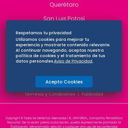
Querétaro
San Luis Potosí
Edomex
Respetamos tu privacidad
Utilizamos cookies para mejorar tu
experiencia y mostrarte contenido relevante.
Consultas
Al continuar navegando, aceptas nuestra
política de cookies y el tratamiento de tus
Hidalgo
datos personales.
Aviso de Privacidad
.
Oaxaca
Acepto Cookies
Aviso de privacidad
Directorio
Términos y Condiciones
Publicidad
Copyright © Todos los derechos reservados | EL UNIVERSAL, Compañía Periodística
Nacional. De no existir previa autorización, queda expresamente prohibida la
Publicación, retransmisión, edición y cualquier otro uso de los contenidos