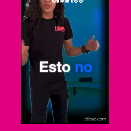
El Universal
Vive USA
Clase
De 10 sports
DeDinero
Confabulario
Aviso Oportuno
Consultas