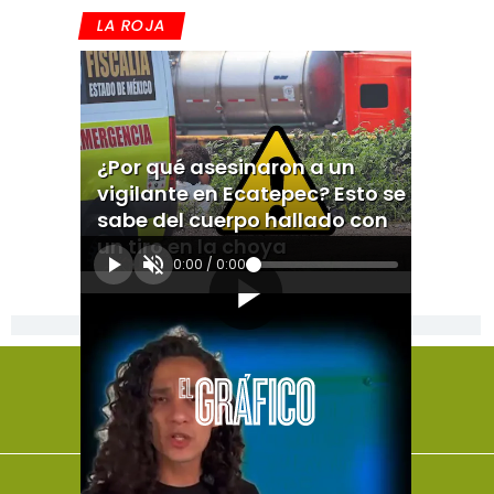
LA ROJA
¿Por qué asesinaron a un
vigilante en Ecatepec? Esto se
sabe del cuerpo hallado con
un tiro en la choya
0:00
/
0:00
[Publicidad]