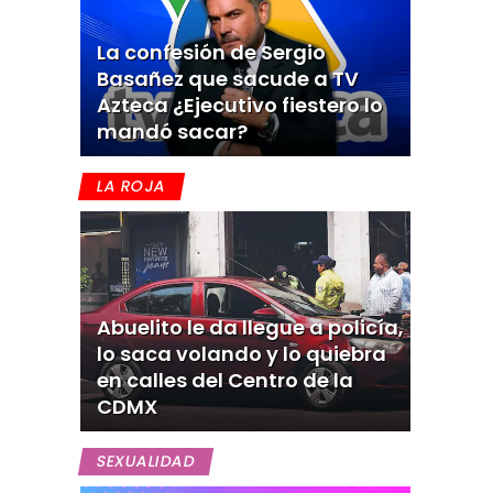
La confesión de Sergio
Basañez que sacude a TV
Azteca ¿Ejecutivo fiestero lo
mandó sacar?
LA ROJA
Abuelito le da llegue a policía,
lo saca volando y lo quiebra
en calles del Centro de la
CDMX
SEXUALIDAD