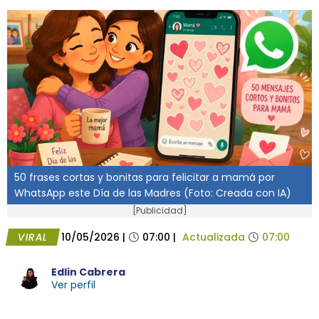
50 frases cortas y bonitas para felicitar a mamá por
WhatsApp este Día de las Madres (Foto: Creada con IA)
[Publicidad]
VIRAL
10/05/2026
|
07:00
|
Actualizada
07:00
Edlin Cabrera
Ver perfil