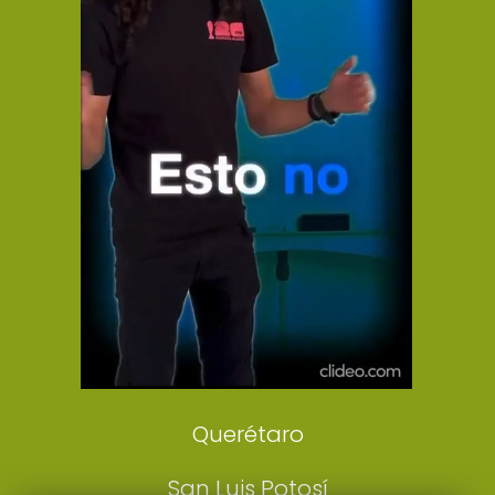
El Universal
Vive USA
Clase
De 10 sports
DeDinero
Confabulario
Aviso Oportuno
Consultas
Querétaro
San Luis Potosí