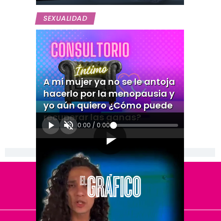
SEXUALIDAD
A mi mujer ya no se le antoja
hacerlo por la menopausia y
yo aún quiero ¿Cómo puede
recuperar las ganas?
0:00
/
0:00
[Publicidad]