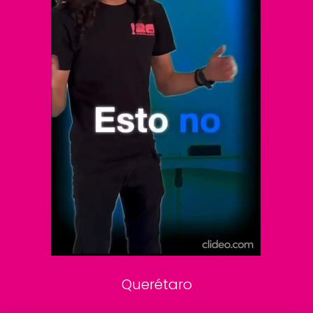
El Universal
Vive USA
Clase
De 10 sports
DeDinero
Confabulario
Aviso Oportuno
Consultas
Querétaro