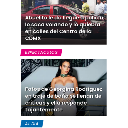
Abuelito le da llegue a policía,
lo saca volando y lo quiebra
en calles del Centro de la
CDMX
ESPECTACULOS
Fotos de Georgina Rodríguez
en traje de baño se llenan de
críticas y ella responde
tajantemente
AL DIA