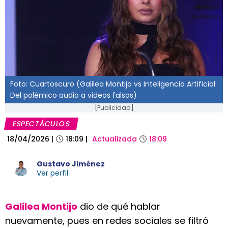
Foto: Cuartoscuro (Galilea Montijo vs Inteligencia Artificial:
Del polémico audio a videos falsos)
[Publicidad]
ESPECTÁCULOS
18/04/2026
|
18:09
|
Actualizada
18:09
Gustavo Jiménez
Ver perfil
Galilea Montijo
dio de qué hablar
nuevamente, pues en redes sociales se filtró