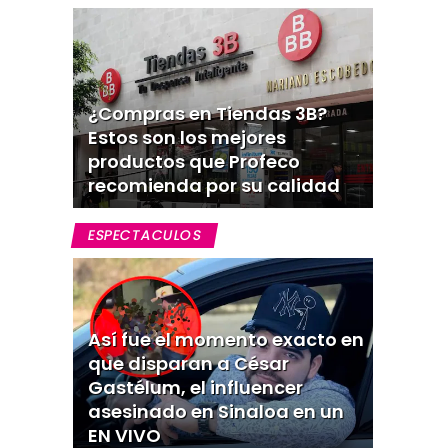
¿Compras en Tiendas 3B?
Estos son los mejores
productos que Profeco
recomienda por su calidad
ESPECTACULOS
Así fue el momento exacto en
que disparan a César
Gastélum, el influencer
asesinado en Sinaloa en un
EN VIVO