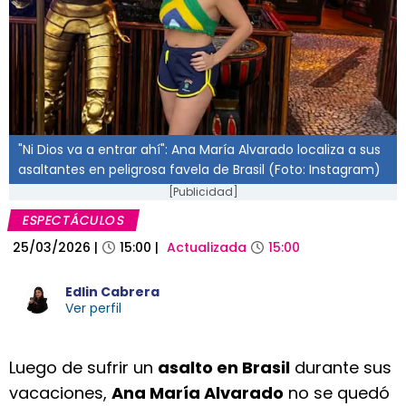
"Ni Dios va a entrar ahí": Ana María Alvarado localiza a sus
asaltantes en peligrosa favela de Brasil (Foto: Instagram)
[Publicidad]
ESPECTÁCULOS
25/03/2026
|
15:00
|
Actualizada
15:00
Edlin Cabrera
Ver perfil
Luego de sufrir un
asalto en Brasil
durante sus
vacaciones,
Ana María Alvarado
no se quedó