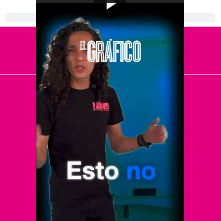
[Publicidad]
El Universal
Vive USA
Clase
De 10 sports
DeDinero
Confabulario