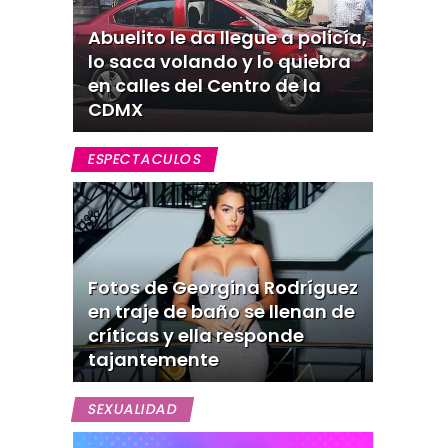
Abuelito le da llegue a policía,
lo saca volando y lo quiebra
en calles del Centro de la
CDMX
ESPECTACULOS
Fotos de Georgina Rodríguez
en traje de baño se llenan de
críticas y ella responde
tajantemente
SEXUALIDAD