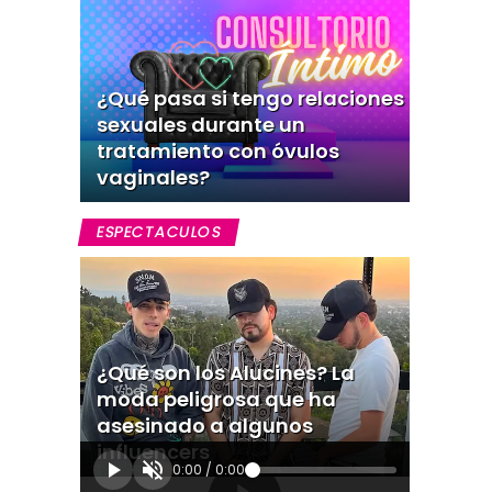
¿Qué pasa si tengo relaciones
sexuales durante un
tratamiento con óvulos
vaginales?
ESPECTACULOS
¿Qué son los Alucines? La
moda peligrosa que ha
asesinado a algunos
influencers
0:00
/
0:00